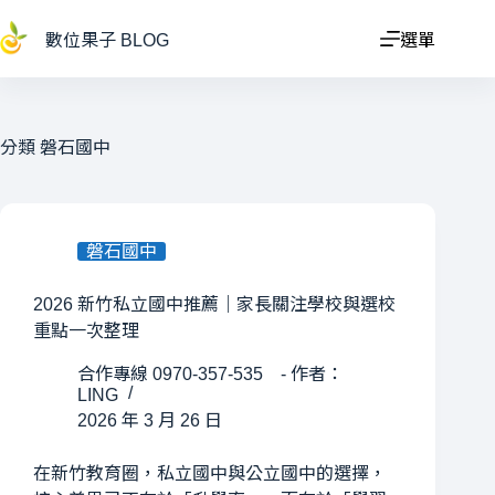
跳
至
數位果子 BLOG
選單
主
要
內
容
分類
磐石國中
磐石國中
2026 新竹私立國中推薦｜家長關注學校與選校
重點一次整理
合作專線 0970-357-535 - 作者：
LING
2026 年 3 月 26 日
在新竹教育圈，私立國中與公立國中的選擇，