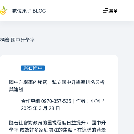
跳
至
數位果子 BLOG
選單
主
要
內
容
標籤
國中升學率
磐石國中
國中升學率的秘密｜私立國中升學率排名分析
與建議
合作專線 0970-357-535｜作者：小翔
2025 年 3 月 28 日
隨著社會對教育的重視程度日益提升， 國中升
學率 成為許多家庭關注的焦點。在這樣的背景