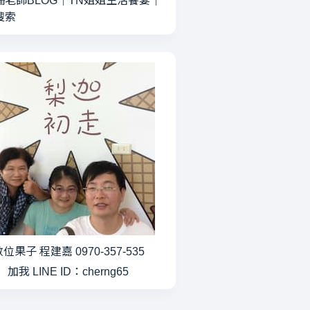
珊老師BLOG
｜
TN姐姐生活饗宴
｜
搜索
位果子 程建嘉 0970-357-535
加我 LINE ID：cherng65