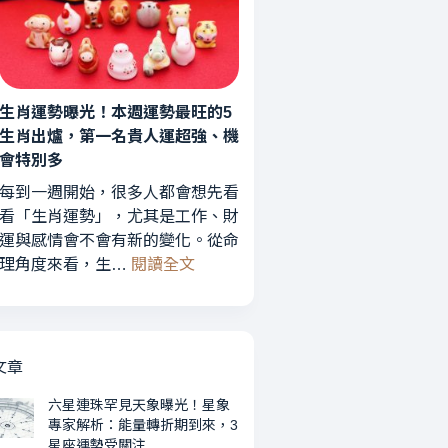
運
轉
勢
折
曝
期
光！
到
3
生肖運勢曝光！本週運勢最旺的5
來，
星
3
生肖出爐，第一名貴人運超強、機
座
星
會特別多
財
座
每到一週開始，很多人都會想先看
運
運
看「生肖運勢」，尤其是工作、財
最
勢
運與感情會不會有新的變化。從命
旺、
受
:
理角度來看，生…
閱讀全文
2
關
生
星
注
肖
座
運
愛
勢
情
文章
曝
升
光！
六星連珠罕見天象曝光！星象
溫，
專家解析：能量轉折期到來，3
本
第
星座運勢受關注