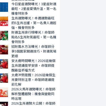
週
一
今日星座運勢曝光！3星座財運
運
名
最旺、2星座愛情升溫，第一名
勢
機會特別多
機
最
生肖運勢曝光！本週運勢最旺
會
的5生肖出爐，第一名貴人運超
旺
特
強、機會特別多
的
別
財運生肖排行榜曝光！命理師
5
多
點名5生肖財氣最旺，第一名機
生
會特別多
肖
招財風水方法曝光！命理師分
出
享5個居家開運技巧，財運氣場
爐，
更順
安太歲時間曝光！2026這幾個
第
生肖建議提早安排，命理師提
一
醒最佳祈福方式
名
太歲沖煞提醒！2026這幾個生
貴
肖要特別注意，命理師建議提
人
前化解
2026火馬年運勢曝光！命理師
運
解析整體趨勢：機會與變動同
超
時出現
強、
2026生肖運勢大公開！命理師