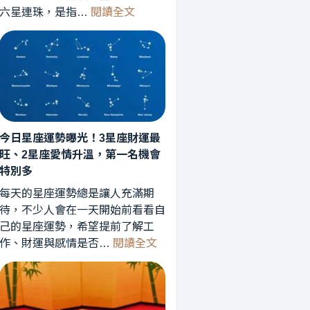
:
六星連珠，是指…
閱讀全文
六
星
連
珠
罕
見
天
今日星座運勢曝光！3星座財運最
象
旺、2星座愛情升溫，第一名機會
曝
特別多
光！
星
每天的星座運勢總是讓人充滿期
象
待，不少人會在一天開始前看看自
專
己的星座運勢，希望提前了解工
:
家
作、財運與感情是否…
閱讀全文
今
解
日
析：
星
能
座
量