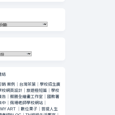
連結
行銷 案例
｜
台灣茶葉
｜
學校招生廣
學校網頁設計
｜
旅遊極短篇
｜
學校
廣告
｜
蔡勝全繪畫工作室
｜
國教署
集中
｜
佩珊老師學校網站
｜
MY ART
｜
數位果子
｜
菩提人生