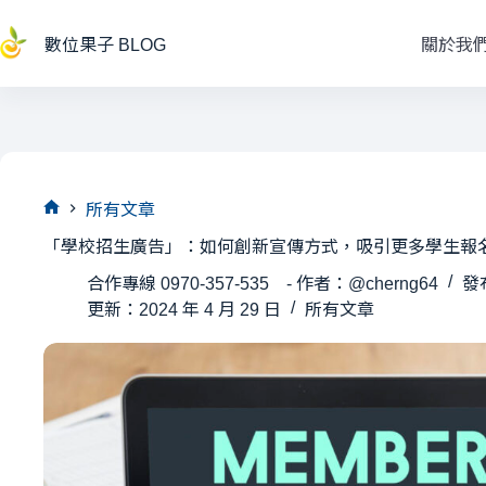
跳
至
數位果子 BLOG
關於我
主
要
內
容
所有文章
首
「學校招生廣告」：如何創新宣傳方式，吸引更多學生報
頁
合作專線 0970-357-535 - 作者：@cherng64
發布
更新：2024 年 4 月 29 日
所有文章