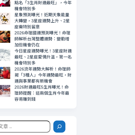
機
點名「3生肖財運最旺」，今年
會
機會特別多
星象預測曝光！近期天象能量
特
大轉變，3星座運勢上升、2星
別
座需特別留意
多
2026命理國運預測曝光！命理
師解析台灣整體運勢：變動增
加但機會仍在
今日星座運勢曝光！3星座財運
最旺、2星座愛情升溫，第一名
機會特別多
2026流年運勢大解析！命理師
揭「3種人」今年運勢最旺，財
運與事業都有新機會
2026財運最旺5生肖曝光！命
理師提醒：這兩個生肖今年最
容易賺到錢