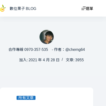
跳
至
數位果子 BLOG
選單
主
要
內
容
合作專線 0970-357-535 - 作者：@cherng64
加入: 2021 年 4 月 28 日
文章: 3955
所有文章