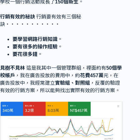
學校一個行銷活動成長了
150個新生
。
行銷有效的秘訣
行銷要有效有三個秘
訣‧‧‧‧‧‧‧‧‧‧‧
要學習網路行銷知識
。
要有很多的操作經驗
。
要花很多錢
。
見樹不見林
這是我其中一個管理群組，裡面約有
50個學
校帳戶
，我在廣告投放的費用中，約
花費457萬
元，在
廣告投放中，我經常建立
實驗組、對照組
，反覆的驗證
有效的行銷方案，所以能夠找出實際有效的行銷方案。