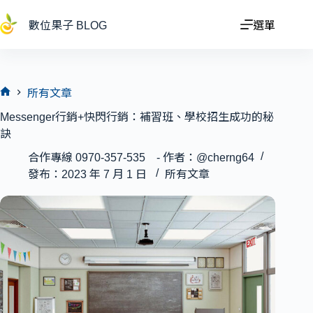
跳
至
數位果子 BLOG
選單
主
要
內
容
所有文章
首
Messenger行銷+快閃行銷：補習班、學校招生成功的秘
頁
訣
合作專線 0970-357-535 - 作者：@cherng64
發布：2023 年 7 月 1 日
所有文章