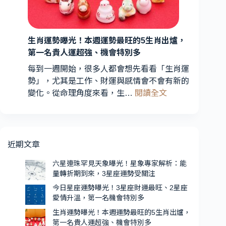
期
光！
到
3
星
來，
3
生肖運勢曝光！本週運勢最旺的5生肖出爐，
座
星
第一名貴人運超強、機會特別多
財
座
運
每到一週開始，很多人都會想先看看「生肖運
運
最
勢」，尤其是工作、財運與感情會不會有新的
勢
旺、
:
變化。從命理角度來看，生…
閱讀全文
受
2
生
星
關
肖
座
注
運
愛
勢
近期文章
情
曝
升
光！
六星連珠罕見天象曝光！星象專家解析：能
溫，
量轉折期到來，3星座運勢受關注
本
第
週
今日星座運勢曝光！3星座財運最旺、2星座
一
愛情升溫，第一名機會特別多
運
名
勢
生肖運勢曝光！本週運勢最旺的5生肖出爐，
機
第一名貴人運超強、機會特別多
最