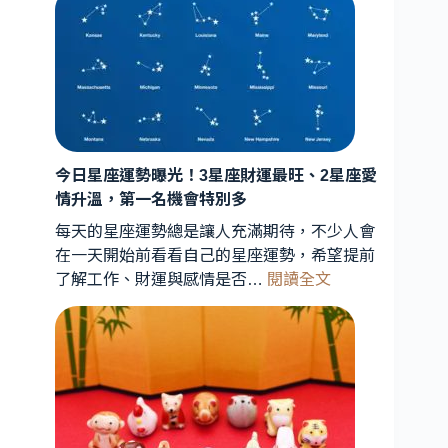
星
連
珠
罕
見
天
象
曝
今日星座運勢曝光！3星座財運最旺、2星座愛
光！
情升溫，第一名機會特別多
星
每天的星座運勢總是讓人充滿期待，不少人會
象
在一天開始前看看自己的星座運勢，希望提前
專
:
了解工作、財運與感情是否…
閱讀全文
家
今
解
日
析：
星
能
座
量
運
轉
勢
折
曝