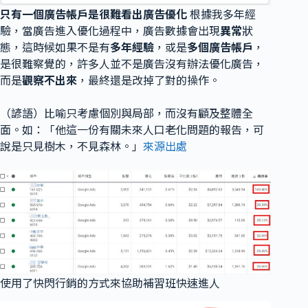
只有一個廣告帳戶是很難看出廣告優化
根據我多年經
驗，當廣告進入優化過程中，廣告數據會出現
異常
狀
態，這時候如果不是有
多年經驗
，或是
多個廣告帳戶
，
是很難察覺的，許多人並不是廣告沒有辦法優化廣告，
而是
觀察不出來
，最終還是改掉了對的操作。
（諺語）比喻只考慮個別與局部，而沒有顧及整體全
面。如：「他這一份有關未來人口老化問題的報告，可
說是
只見樹木，不見森林
。」
來源出處
使用了快閃行銷的方式來協助補習班快速進人