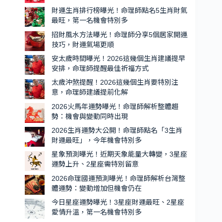
會
旺
財運生肖排行榜曝光！命理師點名5生肖財氣
特
的
最旺，第一名機會特別多
別
5
招財風水方法曝光！命理師分享5個居家開運
生
多
技巧，財運氣場更順
肖
安太歲時間曝光！2026這幾個生肖建議提早
出
安排，命理師提醒最佳祈福方式
爐，
太歲沖煞提醒！2026這幾個生肖要特別注
第
意，命理師建議提前化解
一
2026火馬年運勢曝光！命理師解析整體趨
名
勢：機會與變動同時出現
貴
2026生肖運勢大公開！命理師點名「3生肖
人
財運最旺」，今年機會特別多
運
星象預測曝光！近期天象能量大轉變，3星座
超
運勢上升、2星座需特別留意
強、
2026命理國運預測曝光！命理師解析台灣整
機
體運勢：變動增加但機會仍在
會
今日星座運勢曝光！3星座財運最旺、2星座
特
愛情升溫，第一名機會特別多
別