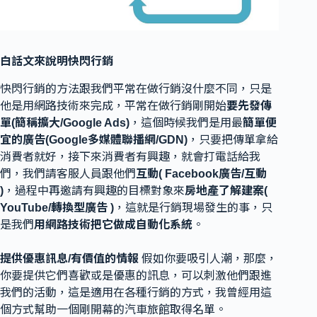
白話文來說明快閃行銷
快閃行銷的方法跟我們平常在做行銷沒什麼不同，只是
他是用網路技術來完成，平常在做行銷剛開始
要先發傳
單(簡稱擴大/Google Ads)
，這個時候我們是用最
簡單便
宜的廣告(Google多媒體聯播網/GDN)
，只要把傳單拿給
消費者就好，接下來消費者有興趣，就會打電話給我
們，我們請客服人員跟他們
互動( Facebook廣告/互動
)
，過程中再邀請有興趣的目標對象來
房地產了解建案(
YouTube/轉換型廣告 )
，這就是行銷現場發生的事，只
是我們
用網路技術把它做成自動化系統
。
提供優惠訊息/有價值的情報
假如你要吸引人潮，那麼，
你要提供它們喜歡或是優惠的訊息，可以刺激他們跟進
我們的活動，這是適用在各種行銷的方式，我曾經用這
個方式幫助一個剛開幕的汽車旅館取得名單。