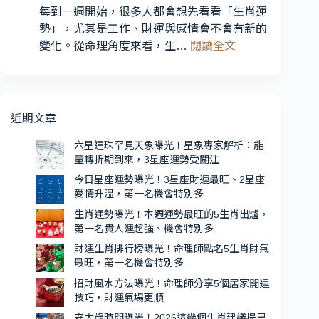
座
運
每到一週開始，很多人都會想先看看「生肖運
運
最
勢」，尤其是工作、財運與感情會不會有新的
勢
旺、
:
變化。從命理角度來看，生…
閱讀全文
受
2
生
星
關
肖
座
注
運
愛
勢
近期文章
情
曝
升
光！
六星連珠罕見天象曝光！星象專家解析：能
溫，
量轉折期到來，3星座運勢受關注
本
第
週
今日星座運勢曝光！3星座財運最旺、2星座
一
愛情升溫，第一名機會特別多
運
名
勢
生肖運勢曝光！本週運勢最旺的5生肖出爐，
機
第一名貴人運超強、機會特別多
最
會
旺
財運生肖排行榜曝光！命理師點名5生肖財氣
特
的
最旺，第一名機會特別多
別
5
招財風水方法曝光！命理師分享5個居家開運
生
多
技巧，財運氣場更順
肖
安太歲時間曝光！2026這幾個生肖建議提早