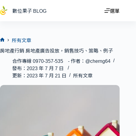
跳
至
數位果子 BLOG
選單
主
要
內
容
所有文章
首
房地產行銷 房地產廣告投放，銷售技巧、策略、例子
頁
合作專線 0970-357-535 - 作者：@cherng64
發布：2023 年 7 月 7 日
更新：2023 年 7 月 21 日
所有文章