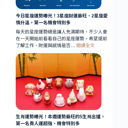
天
象
曝
今日星座運勢曝光！3星座財運最旺、2星座愛
光！
情升溫，第一名機會特別多
星
每天的星座運勢總是讓人充滿期待，不少人會
象
在一天開始前看看自己的星座運勢，希望提前
專
:
了解工作、財運與感情是否…
閱讀全文
家
今
解
日
析：
星
能
座
量
運
轉
勢
折
曝
期
光！
到
3
星
來，
3
生肖運勢曝光！本週運勢最旺的5生肖出爐，
座
星
第一名貴人運超強、機會特別多
財