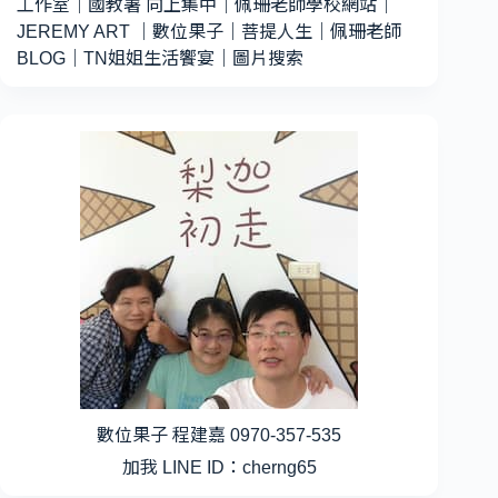
工作室
｜
國教署 向上集中
｜
佩珊老師學校網站
｜
JEREMY ART
｜
數位果子
｜
菩提人生
｜
佩珊老師
BLOG
｜
TN姐姐生活饗宴
｜
圖片搜索
數位果子 程建嘉 0970-357-535
加我 LINE ID：cherng65