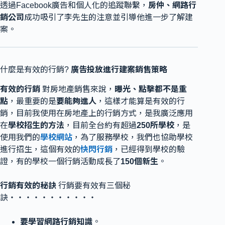
透過Facebook廣告和個人化的追蹤聯繫，
房仲、網路行
銷公司
成功吸引了李先生的注意並引導他進一步了解建
案。
什麼是有效的行銷?
廣告投放進行建案銷售策略
有效的行銷
對房地產銷售來說，
曝光、點擊都不是重
點
，最重要的是
要能夠進人
，這樣才能算是有效的行
銷，目前我使用在房地產上的行銷方式，是我廣泛應用
在
學校招生的方法
，目前全台約有超過
250所學校
，是
使用我們的
學校網站
，為了服務學校，我們也協助學校
進行招生，這個有效的
快閃行銷
，已經得到學校的驗
證，有的學校一個行銷活動成長了
150個新生
。
行銷有效的秘訣
行銷要有效有三個秘
訣‧‧‧‧‧‧‧‧‧‧‧
要學習網路行銷知識
。