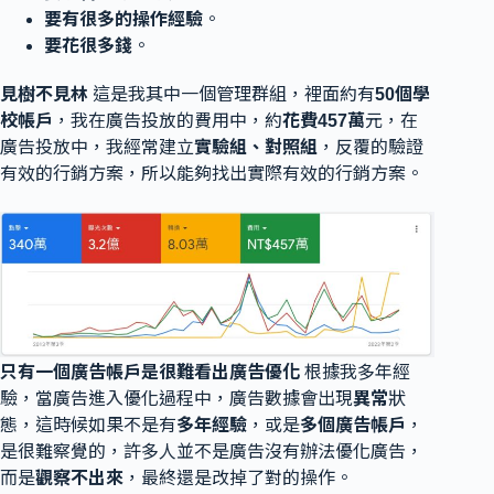
要有很多的操作經驗
。
要花很多錢
。
見樹不見林
這是我其中一個管理群組，裡面約有
50個學
校帳戶
，我在廣告投放的費用中，約
花費457萬
元，在
廣告投放中，我經常建立
實驗組、對照組
，反覆的驗證
有效的行銷方案，所以能夠找出實際有效的行銷方案。
只有一個廣告帳戶是很難看出廣告優化
根據我多年經
驗，當廣告進入優化過程中，廣告數據會出現
異常
狀
態，這時候如果不是有
多年經驗
，或是
多個廣告帳戶
，
是很難察覺的，許多人並不是廣告沒有辦法優化廣告，
而是
觀察不出來
，最終還是改掉了對的操作。