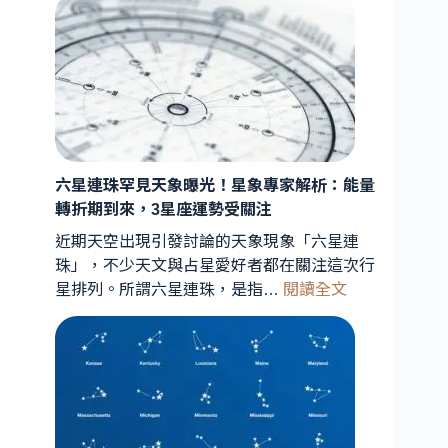
六星連珠罕見天象曝光！星象專家解析：能量
轉折期到來，3星座運勢受關注
近期天空出現引發討論的天象現象「六星連
珠」，不少天文與占星愛好者都在關注這次行
:
星排列。所謂六星連珠，是指…
閱讀全文
六
星
連
珠
罕
見