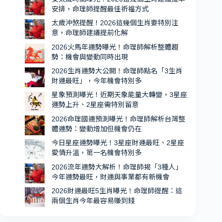
出
安排，命理師提醒最佳祈福方式
爐，
太歲沖煞提醒！2026這幾個生肖要特別注
第
意，命理師建議提前化解
一
2026火馬年運勢曝光！命理師解析整體趨
名
勢：機會與變動同時出現
貴
2026生肖運勢大公開！命理師點名「3生肖
人
財運最旺」，今年機會特別多
運
星象預測曝光！近期天象能量大轉變，3星座
超
運勢上升、2星座需特別留意
強、
2026命理國運預測曝光！命理師解析台灣整
機
體運勢：變動增加但機會仍在
會
今日星座運勢曝光！3星座財運最旺、2星座
特
愛情升溫，第一名機會特別多
別
2026流年運勢大解析！命理師揭「3種人」
多
今年運勢最旺，財運與事業都有新機會
2026財運最旺5生肖曝光！命理師提醒：這
兩個生肖今年最容易賺到錢