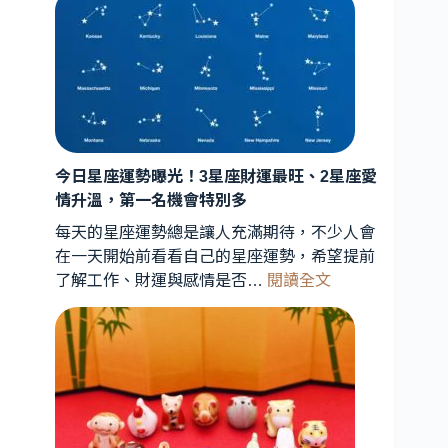
星
連
珠
罕
見
天
象
曝
今日星座運勢曝光！3星座財運最旺、2星座愛
光！
情升溫，第一名機會特別多
星
每天的星座運勢總是讓人充滿期待，不少人會
象
在一天開始前看看自己的星座運勢，希望提前
專
:
了解工作、財運與感情是否…
閱讀全文
家
今
解
日
析：
星
能
座
量
運
轉
勢
折
曝