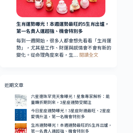
期
光！
到
3
星
來，
3
生肖運勢曝光！本週運勢最旺的5生肖出爐，
座
星
第一名貴人運超強、機會特別多
財
座
運
每到一週開始，很多人都會想先看看「生肖運
運
最
勢」，尤其是工作、財運與感情會不會有新的
勢
旺、
:
變化。從命理角度來看，生…
閱讀全文
受
2
生
星
關
肖
座
注
運
愛
勢
近期文章
情
曝
升
光！
六星連珠罕見天象曝光！星象專家解析：能
溫，
量轉折期到來，3星座運勢受關注
本
第
週
今日星座運勢曝光！3星座財運最旺、2星座
一
愛情升溫，第一名機會特別多
運
名
勢
生肖運勢曝光！本週運勢最旺的5生肖出爐，
機
第一名貴人運超強、機會特別多
最