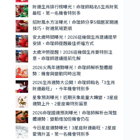
會
旺
財運生肖排行榜曝光！命理師點名5生肖財氣
特
的
最旺，第一名機會特別多
別
5
招財風水方法曝光！命理師分享5個居家開運
生
多
技巧，財運氣場更順
肖
安太歲時間曝光！2026這幾個生肖建議提早
出
安排，命理師提醒最佳祈福方式
爐，
太歲沖煞提醒！2026這幾個生肖要特別注
第
意，命理師建議提前化解
一
2026火馬年運勢曝光！命理師解析整體趨
名
勢：機會與變動同時出現
貴
2026生肖運勢大公開！命理師點名「3生肖
人
財運最旺」，今年機會特別多
運
星象預測曝光！近期天象能量大轉變，3星座
超
運勢上升、2星座需特別留意
強、
2026命理國運預測曝光！命理師解析台灣整
機
體運勢：變動增加但機會仍在
會
今日星座運勢曝光！3星座財運最旺、2星座
特
愛情升溫，第一名機會特別多
別