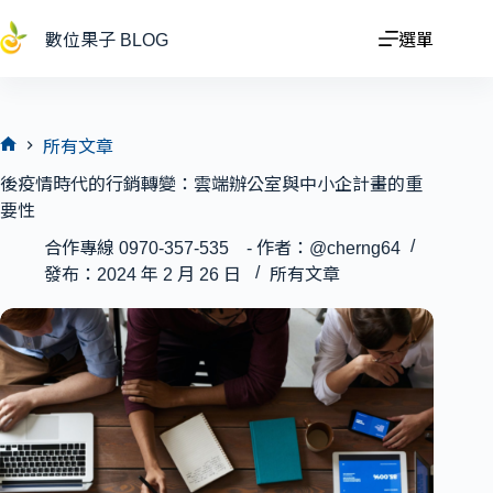
跳
至
數位果子 BLOG
選單
主
要
內
容
所有文章
首
後疫情時代的行銷轉變：雲端辦公室與中小企計畫的重
頁
要性
合作專線 0970-357-535 - 作者：@cherng64
發布：2024 年 2 月 26 日
所有文章