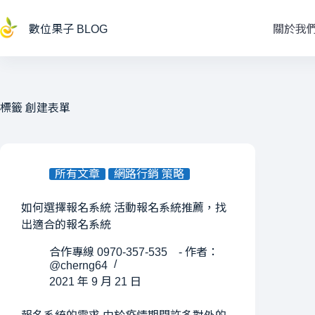
跳
至
數位果子 BLOG
關於我
主
要
內
容
標籤
創建表單
所有文章
網路行銷 策略
如何選擇報名系統 活動報名系統推薦，找
出適合的報名系統
合作專線 0970-357-535 - 作者：
@cherng64
2021 年 9 月 21 日