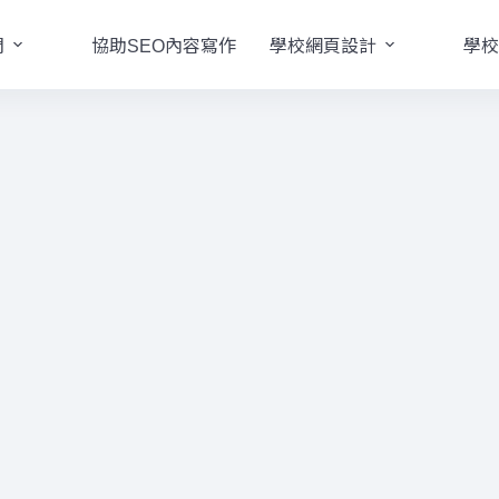
們
協助SEO內容寫作
學校網頁設計
學校