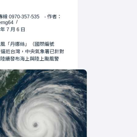
線 0970-357-535 - 作者：
rng64
 年 7 月 6 日
颱風「丹娜絲」（國際編號
步逼近台灣，中央氣象署已針對
部陸續發布海上與陸上颱風警