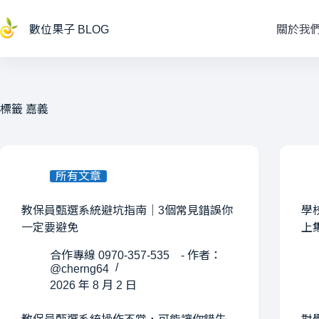
跳
至
數位果子 BLOG
關於我
主
要
內
容
標籤
嘉義
所有文章
教保員甄選系統避坑指南｜3個常見錯誤你
學
一定要避免
上
合作專線 0970-357-535 - 作者：
@cherng64
2026 年 8 月 2 日