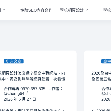
們
協助SEO內容寫作
學校網頁設計
學校
所有文章
高
校網頁設計怎麼選？從高中職網站、向
2026全
集中、資安到無障礙網頁建置一次看懂
全國第五
合作專線 0970-357-535 - 作者：
合作專
@cherng64
@che
2026 年 6 月 27 日
2026