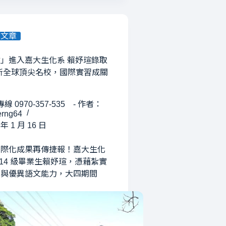
有文章
」進入嘉大生化系 賴妤瑄錄取
 6 所全球頂尖名校，國際實習成關
線 0970-357-535 - 作者：
rng64
 年 1 月 16 日
國際化成果再傳捷報！嘉大生化
114 級畢業生賴妤瑄，憑藉紮實
力與優異語文能力，大四期間