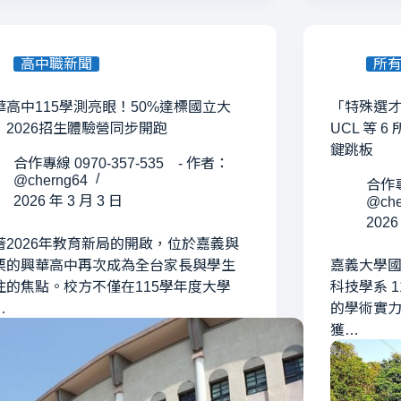
高中職新聞
所
華高中115學測亮眼！50%達標國立大
「特殊選才
，2026招生體驗營同步開跑
UCL 等
鍵跳板
合作專線 0970-357-535 - 作者：
@cherng64
合作專
2026 年 3 月 3 日
@che
2026
著2026年教育新局的開啟，位於嘉義與
栗的興華高中再次成為全台家長與學生
嘉義大學
注的焦點。校方不僅在115學年度大學
科技學系 
…
的學術實
獲…