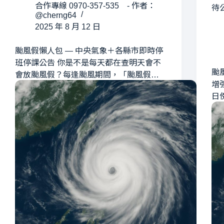
合作專線 0970-357-535 - 作者：
待
@cherng64
2025 年 8 月 12 日
颱風假懶人包 — 中央氣象＋各縣市即時停
班停課公告 你是不是每天都在查明天會不
颱
會放颱風假？每逢颱風期間，「颱風假…
增
日