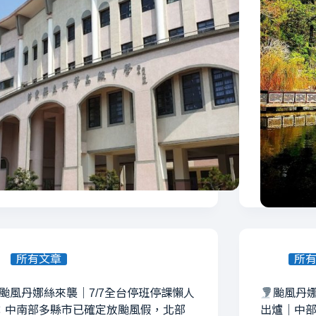
所有文章
所
颱風丹娜絲來襲｜7/7全台停班停課懶人
颱風丹娜
：中南部多縣市已確定放颱風假，北部
出爐｜中