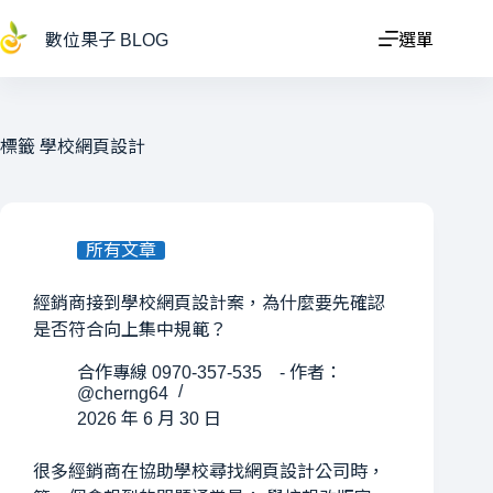
跳
至
數位果子 BLOG
選單
主
要
內
容
標籤
學校網頁設計
所有文章
經銷商接到學校網頁設計案，為什麼要先確認
是否符合向上集中規範？
合作專線 0970-357-535 - 作者：
@cherng64
2026 年 6 月 30 日
很多經銷商在協助學校尋找網頁設計公司時，