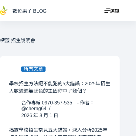
跳
至
數位果子 BLOG
選單
主
要
內
容
標籤
招生說明會
所有文章
學校招生方法絕不能犯的5大錯誤：2025年招生
人數遲遲無起色的主因你中了幾個？
合作專線 0970-357-535 - 作者：
@cherng64
2026 年 8 月 1 日
揭露學校招生常見五大錯誤，深入分析2025年