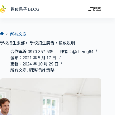
跳
至
數位果子 BLOG
選單
主
要
內
容
所有文章
首
學校招生服務， 學校招生廣告，投放說明
頁
合作專線 0970-357-535 - 作者：@cherng64
發布：2021 年 5 月 17 日
更新：2024 年 10 月 29 日
所有文章
,
網路行銷 策略