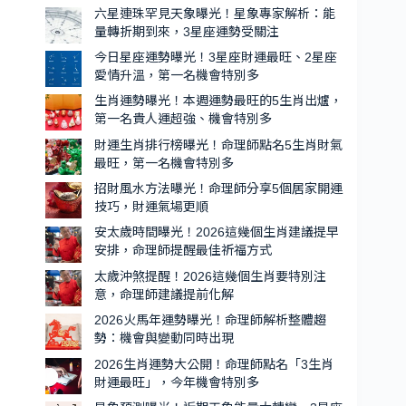
升
光！
六星連珠罕見天象曝光！星象專家解析：能
溫，
量轉折期到來，3星座運勢受關注
本
第
週
今日星座運勢曝光！3星座財運最旺、2星座
一
愛情升溫，第一名機會特別多
運
名
勢
生肖運勢曝光！本週運勢最旺的5生肖出爐，
機
第一名貴人運超強、機會特別多
最
會
旺
財運生肖排行榜曝光！命理師點名5生肖財氣
特
的
最旺，第一名機會特別多
別
5
招財風水方法曝光！命理師分享5個居家開運
生
多
技巧，財運氣場更順
肖
安太歲時間曝光！2026這幾個生肖建議提早
出
安排，命理師提醒最佳祈福方式
爐，
太歲沖煞提醒！2026這幾個生肖要特別注
第
意，命理師建議提前化解
一
2026火馬年運勢曝光！命理師解析整體趨
名
勢：機會與變動同時出現
貴
2026生肖運勢大公開！命理師點名「3生肖
人
財運最旺」，今年機會特別多
運