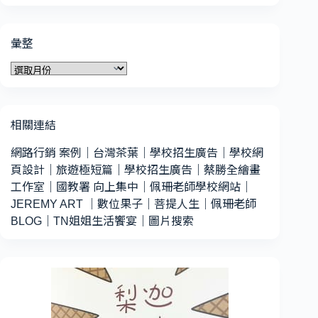
類
彙整
彙
整
相關連結
網路行銷 案例
｜
台灣茶葉
｜
學校招生廣告
｜
學校網
頁設計
｜
旅遊極短篇
｜
學校招生廣告
｜
蔡勝全繪畫
工作室
｜
國教署 向上集中
｜
佩珊老師學校網站
｜
JEREMY ART
｜
數位果子
｜
菩提人生
｜
佩珊老師
BLOG
｜
TN姐姐生活饗宴
｜
圖片搜索