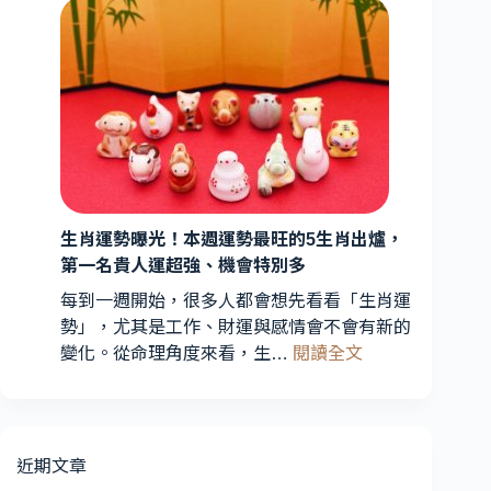
解
日
析：
星
能
座
量
運
轉
勢
折
曝
期
光！
到
3
星
來，
3
生肖運勢曝光！本週運勢最旺的5生肖出爐，
座
星
第一名貴人運超強、機會特別多
財
座
運
每到一週開始，很多人都會想先看看「生肖運
運
最
勢」，尤其是工作、財運與感情會不會有新的
勢
旺、
:
變化。從命理角度來看，生…
閱讀全文
受
2
生
星
關
肖
座
注
運
愛
勢
近期文章
情
曝