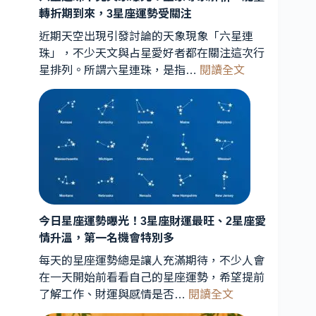
轉折期到來，3星座運勢受關注
近期天空出現引發討論的天象現象「六星連
珠」，不少天文與占星愛好者都在關注這次行
:
星排列。所謂六星連珠，是指…
閱讀全文
六
星
連
珠
罕
見
天
象
曝
今日星座運勢曝光！3星座財運最旺、2星座愛
光！
情升溫，第一名機會特別多
星
每天的星座運勢總是讓人充滿期待，不少人會
象
在一天開始前看看自己的星座運勢，希望提前
專
:
了解工作、財運與感情是否…
閱讀全文
家
今