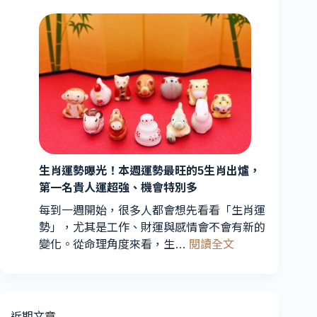
家
今
解
日
析：
星
能
座
量
運
轉
勢
折
曝
期
光！
到
3
星
來，
3
生肖運勢曝光！本週運勢最旺的5生肖出爐，
座
星
第一名貴人運超強、機會特別多
財
座
運
每到一週開始，很多人都會想先看看「生肖運
運
最
勢」，尤其是工作、財運與感情會不會有新的
勢
旺、
:
變化。從命理角度來看，生…
閱讀全文
受
2
生
星
關
肖
座
注
運
愛
勢
近期文章