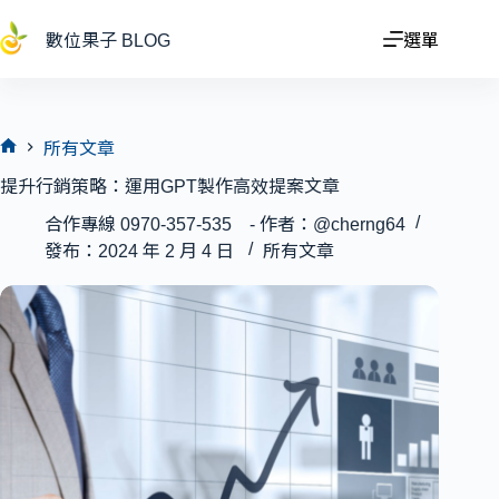
跳
至
數位果子 BLOG
選單
主
要
內
容
所有文章
首
提升行銷策略：運用GPT製作高效提案文章
頁
合作專線 0970-357-535 - 作者：@cherng64
發布：2024 年 2 月 4 日
所有文章