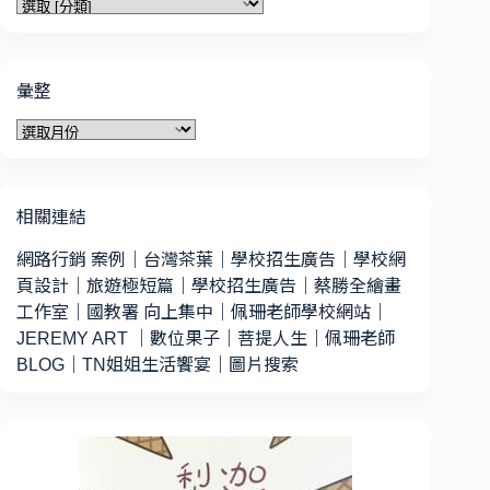
分
類
彙整
彙
整
相關連結
網路行銷 案例
｜
台灣茶葉
｜
學校招生廣告
｜
學校網
頁設計
｜
旅遊極短篇
｜
學校招生廣告
｜
蔡勝全繪畫
工作室
｜
國教署 向上集中
｜
佩珊老師學校網站
｜
JEREMY ART
｜
數位果子
｜
菩提人生
｜
佩珊老師
BLOG
｜
TN姐姐生活饗宴
｜
圖片搜索