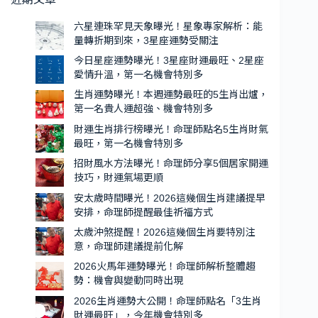
情
曝
升
光！
六星連珠罕見天象曝光！星象專家解析：能
溫，
量轉折期到來，3星座運勢受關注
本
第
週
今日星座運勢曝光！3星座財運最旺、2星座
一
愛情升溫，第一名機會特別多
運
名
勢
生肖運勢曝光！本週運勢最旺的5生肖出爐，
機
第一名貴人運超強、機會特別多
最
會
旺
財運生肖排行榜曝光！命理師點名5生肖財氣
特
的
最旺，第一名機會特別多
別
5
招財風水方法曝光！命理師分享5個居家開運
生
多
技巧，財運氣場更順
肖
安太歲時間曝光！2026這幾個生肖建議提早
出
安排，命理師提醒最佳祈福方式
爐，
太歲沖煞提醒！2026這幾個生肖要特別注
第
意，命理師建議提前化解
一
2026火馬年運勢曝光！命理師解析整體趨
名
勢：機會與變動同時出現
貴
2026生肖運勢大公開！命理師點名「3生肖
人
財運最旺」，今年機會特別多