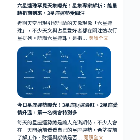
六星連珠罕見天象曝光！星象專家解析：能量
轉折期到來，3星座運勢受關注
近期天空出現引發討論的天象現象「六星連
珠」，不少天文與占星愛好者都在關注這次行
:
星排列。所謂六星連珠，是指…
閱讀全文
六
星
連
珠
罕
見
天
象
曝
今日星座運勢曝光！3星座財運最旺、2星座愛
光！
情升溫，第一名機會特別多
星
每天的星座運勢總是讓人充滿期待，不少人會
象
在一天開始前看看自己的星座運勢，希望提前
專
:
了解工作、財運與感情是否…
閱讀全文