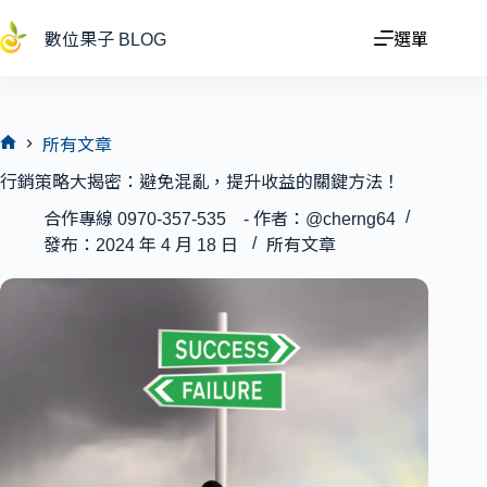
跳
至
數位果子 BLOG
選單
主
要
內
容
所有文章
首
行銷策略大揭密：避免混亂，提升收益的關鍵方法！
頁
合作專線 0970-357-535 - 作者：@cherng64
發布：2024 年 4 月 18 日
所有文章