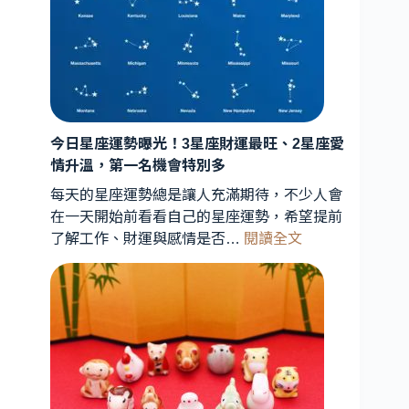
連
珠
罕
見
天
象
曝
今日星座運勢曝光！3星座財運最旺、2星座愛
光！
情升溫，第一名機會特別多
星
每天的星座運勢總是讓人充滿期待，不少人會
象
在一天開始前看看自己的星座運勢，希望提前
專
:
了解工作、財運與感情是否…
閱讀全文
家
今
解
日
析：
星
能
座
量
運
轉
勢
折
曝
期
光！