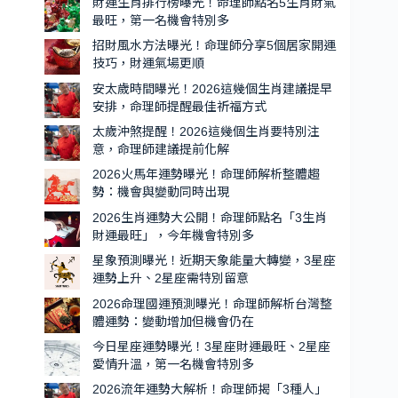
財運生肖排行榜曝光！命理師點名5生肖財氣
特
的
最旺，第一名機會特別多
別
5
招財風水方法曝光！命理師分享5個居家開運
生
多
技巧，財運氣場更順
肖
安太歲時間曝光！2026這幾個生肖建議提早
出
安排，命理師提醒最佳祈福方式
爐，
太歲沖煞提醒！2026這幾個生肖要特別注
第
意，命理師建議提前化解
一
2026火馬年運勢曝光！命理師解析整體趨
名
勢：機會與變動同時出現
貴
2026生肖運勢大公開！命理師點名「3生肖
人
財運最旺」，今年機會特別多
運
星象預測曝光！近期天象能量大轉變，3星座
超
運勢上升、2星座需特別留意
強、
2026命理國運預測曝光！命理師解析台灣整
機
體運勢：變動增加但機會仍在
會
今日星座運勢曝光！3星座財運最旺、2星座
特
愛情升溫，第一名機會特別多
別
2026流年運勢大解析！命理師揭「3種人」