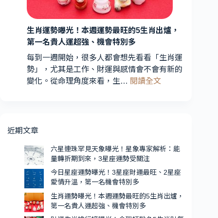
到
3
星
來，
3
生肖運勢曝光！本週運勢最旺的5生肖出爐，
座
星
第一名貴人運超強、機會特別多
財
座
運
每到一週開始，很多人都會想先看看「生肖運
運
最
勢」，尤其是工作、財運與感情會不會有新的
勢
旺、
:
變化。從命理角度來看，生…
閱讀全文
受
2
生
星
關
肖
座
注
運
愛
勢
近期文章
情
曝
升
光！
六星連珠罕見天象曝光！星象專家解析：能
溫，
量轉折期到來，3星座運勢受關注
本
第
週
今日星座運勢曝光！3星座財運最旺、2星座
一
愛情升溫，第一名機會特別多
運
名
勢
生肖運勢曝光！本週運勢最旺的5生肖出爐，
機
第一名貴人運超強、機會特別多
最
會
旺