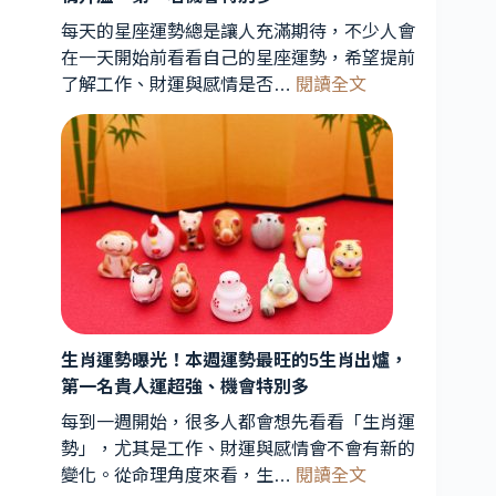
星
每天的星座運勢總是讓人充滿期待，不少人會
象
在一天開始前看看自己的星座運勢，希望提前
專
:
了解工作、財運與感情是否…
閱讀全文
家
今
解
日
析：
星
能
座
量
運
轉
勢
折
曝
期
光！
到
3
星
來，
3
生肖運勢曝光！本週運勢最旺的5生肖出爐，
座
星
第一名貴人運超強、機會特別多
財
座
運
每到一週開始，很多人都會想先看看「生肖運
運
最
勢」，尤其是工作、財運與感情會不會有新的
勢
旺、
:
變化。從命理角度來看，生…
閱讀全文
受
2
生