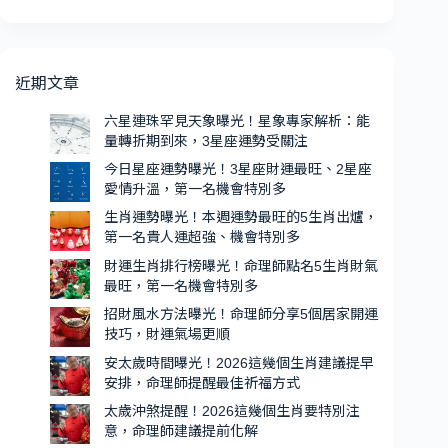
星
關
肖
座
注
運
愛
勢
近期文章
情
曝
升
光！
六星連珠罕見天象曝光！星象專家解析：能
溫，
量轉折期到來，3星座運勢受關注
本
第
週
今日星座運勢曝光！3星座財運最旺、2星座
一
愛情升溫，第一名機會特別多
運
名
勢
生肖運勢曝光！本週運勢最旺的5生肖出爐，
機
第一名貴人運超強、機會特別多
最
會
旺
財運生肖排行榜曝光！命理師點名5生肖財氣
特
的
最旺，第一名機會特別多
別
5
招財風水方法曝光！命理師分享5個居家開運
生
多
技巧，財運氣場更順
肖
安太歲時間曝光！2026這幾個生肖建議提早
出
安排，命理師提醒最佳祈福方式
爐，
太歲沖煞提醒！2026這幾個生肖要特別注
第
意，命理師建議提前化解