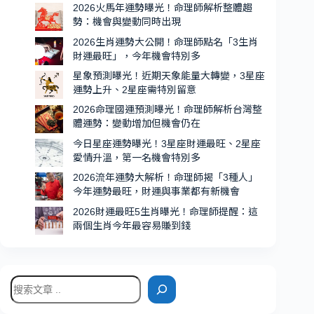
一
2026火馬年運勢曝光！命理師解析整體趨
名
勢：機會與變動同時出現
貴
2026生肖運勢大公開！命理師點名「3生肖
人
財運最旺」，今年機會特別多
運
星象預測曝光！近期天象能量大轉變，3星座
超
運勢上升、2星座需特別留意
強、
2026命理國運預測曝光！命理師解析台灣整
機
體運勢：變動增加但機會仍在
會
今日星座運勢曝光！3星座財運最旺、2星座
特
愛情升溫，第一名機會特別多
別
2026流年運勢大解析！命理師揭「3種人」
多
今年運勢最旺，財運與事業都有新機會
2026財運最旺5生肖曝光！命理師提醒：這
兩個生肖今年最容易賺到錢
搜
尋