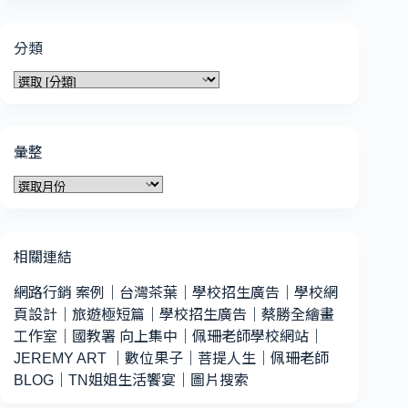
分類
分
類
彙整
彙
整
相關連結
網路行銷 案例
｜
台灣茶葉
｜
學校招生廣告
｜
學校網
頁設計
｜
旅遊極短篇
｜
學校招生廣告
｜
蔡勝全繪畫
工作室
｜
國教署 向上集中
｜
佩珊老師學校網站
｜
JEREMY ART
｜
數位果子
｜
菩提人生
｜
佩珊老師
BLOG
｜
TN姐姐生活饗宴
｜
圖片搜索