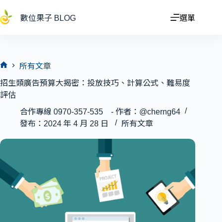
跳
至
數位果子 BLOG
選單
主
要
內
容
所有文章
首
招生類廣告預算大揭密：投放技巧、計算公式、難易度
頁
評估
合作專線 0970-357-535 - 作者：@cherng64
發布：2024 年 4 月 28 日
所有文章