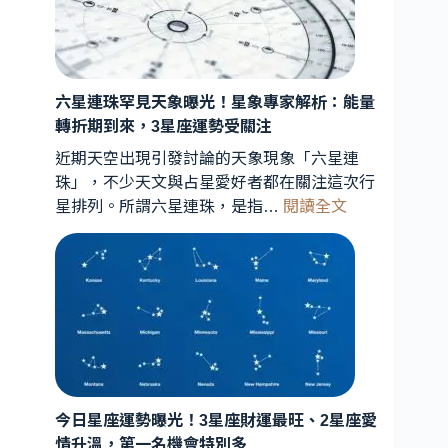
六星連珠罕見天象曝光！星象專家解析：能量
轉折期到來，3星座運勢受關注
近期天空出現引發討論的天象現象「六星連
珠」，不少天文與占星愛好者都在關注這次行
:
星排列。所謂六星連珠，是指…
閱讀全文
六
星
連
珠
罕
見
天
象
曝
今日星座運勢曝光！3星座財運最旺、2星座愛
光！
情升溫，第一名機會特別多