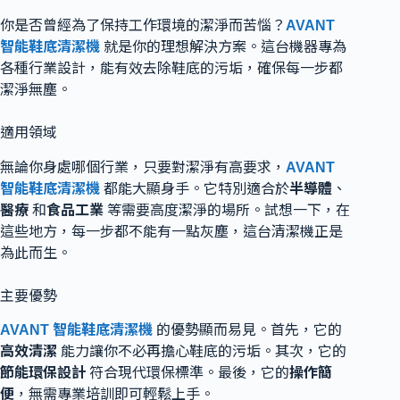
你是否曾經為了保持工作環境的潔淨而苦惱？
AVANT
智能鞋底清潔機
就是你的理想解決方案。這台機器專為
各種行業設計，能有效去除鞋底的污垢，確保每一步都
潔淨無塵。
適用領域
無論你身處哪個行業，只要對潔淨有高要求，
AVANT
智能鞋底清潔機
都能大顯身手。它特別適合於
半導體
、
醫療
和
食品工業
等需要高度潔淨的場所。試想一下，在
這些地方，每一步都不能有一點灰塵，這台清潔機正是
為此而生。
主要優勢
AVANT 智能鞋底清潔機
的優勢顯而易見。首先，它的
高效清潔
能力讓你不必再擔心鞋底的污垢。其次，它的
節能環保設計
符合現代環保標準。最後，它的
操作簡
便
，無需專業培訓即可輕鬆上手。