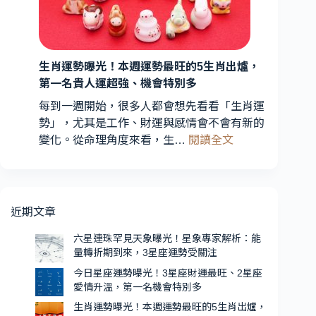
折
曝
期
光！
到
3
星
來，
3
生肖運勢曝光！本週運勢最旺的5生肖出爐，
座
星
第一名貴人運超強、機會特別多
財
座
運
每到一週開始，很多人都會想先看看「生肖運
運
最
勢」，尤其是工作、財運與感情會不會有新的
勢
旺、
:
變化。從命理角度來看，生…
閱讀全文
受
2
生
星
關
肖
座
注
運
愛
勢
近期文章
情
曝
升
光！
六星連珠罕見天象曝光！星象專家解析：能
溫，
量轉折期到來，3星座運勢受關注
本
第
週
今日星座運勢曝光！3星座財運最旺、2星座
一
愛情升溫，第一名機會特別多
運
名
勢
生肖運勢曝光！本週運勢最旺的5生肖出爐，