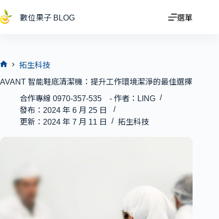
跳
至
數位果子 BLOG
選單
主
要
內
容
拓生科技
首
AVANT 智能鞋底清潔機：提升工作環境潔淨的最佳選擇
頁
合作專線 0970-357-535 - 作者：LING
發布：2024 年 6 月 25 日
更新：2024 年 7 月 11 日
拓生科技