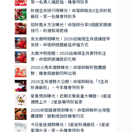
機
第一名貴人運超強、機會特別多
最
會
旺
財運生肖排行榜曝光！命理師點名5生肖財氣
特
的
最旺，第一名機會特別多
別
5
招財風水方法曝光！命理師分享5個居家開運
生
多
技巧，財運氣場更順
肖
安太歲時間曝光！2026這幾個生肖建議提早
出
安排，命理師提醒最佳祈福方式
爐，
太歲沖煞提醒！2026這幾個生肖要特別注
第
意，命理師建議提前化解
一
2026火馬年運勢曝光！命理師解析整體趨
名
勢：機會與變動同時出現
貴
2026生肖運勢大公開！命理師點名「3生肖
人
財運最旺」，今年機會特別多
運
星象預測曝光！近期天象能量大轉變，3星座
超
運勢上升、2星座需特別留意
強、
2026命理國運預測曝光！命理師解析台灣整
機
體運勢：變動增加但機會仍在
會
今日星座運勢曝光！3星座財運最旺、2星座
特
愛情升溫，第一名機會特別多