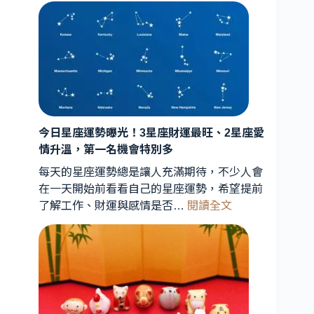
星
連
珠
罕
見
天
象
曝
今日星座運勢曝光！3星座財運最旺、2星座愛
光！
情升溫，第一名機會特別多
星
每天的星座運勢總是讓人充滿期待，不少人會
象
在一天開始前看看自己的星座運勢，希望提前
專
:
了解工作、財運與感情是否…
閱讀全文
家
今
解
日
析：
星
能
座
量
運
轉
勢