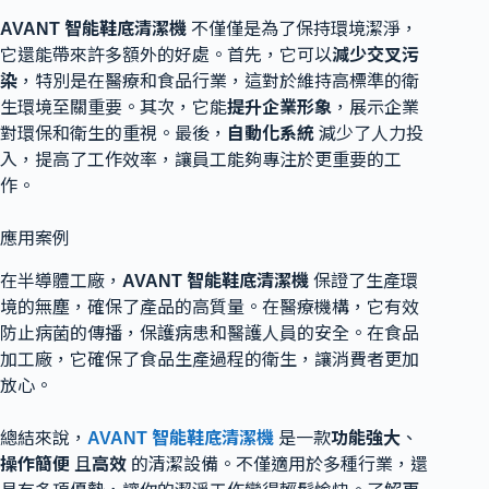
AVANT 智能鞋底清潔機
不僅僅是為了保持環境潔淨，
它還能帶來許多額外的好處。首先，它可以
減少交叉污
染
，特別是在醫療和食品行業，這對於維持高標準的衛
生環境至關重要。其次，它能
提升企業形象
，展示企業
對環保和衛生的重視。最後，
自動化系統
減少了人力投
入，提高了工作效率，讓員工能夠專注於更重要的工
作。
應用案例
在半導體工廠，
AVANT 智能鞋底清潔機
保證了生產環
境的無塵，確保了產品的高質量。在醫療機構，它有效
防止病菌的傳播，保護病患和醫護人員的安全。在食品
加工廠，它確保了食品生產過程的衛生，讓消費者更加
放心。
總結來說，
AVANT 智能鞋底清潔機
是一款
功能強大
、
操作簡便
且
高效
的清潔設備。不僅適用於多種行業，還