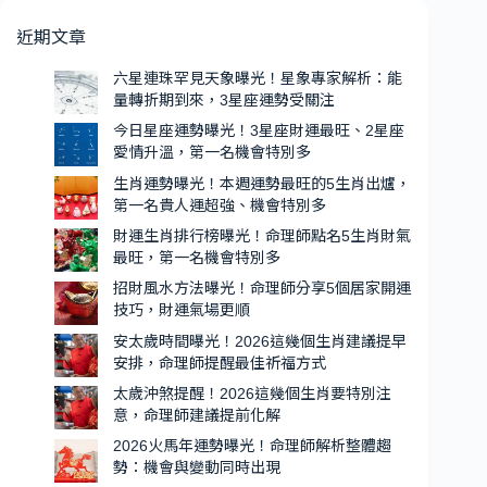
愛
勢
近期文章
情
曝
升
光！
六星連珠罕見天象曝光！星象專家解析：能
溫，
量轉折期到來，3星座運勢受關注
本
第
週
今日星座運勢曝光！3星座財運最旺、2星座
一
愛情升溫，第一名機會特別多
運
名
勢
生肖運勢曝光！本週運勢最旺的5生肖出爐，
機
第一名貴人運超強、機會特別多
最
會
旺
財運生肖排行榜曝光！命理師點名5生肖財氣
特
的
最旺，第一名機會特別多
別
5
招財風水方法曝光！命理師分享5個居家開運
生
多
技巧，財運氣場更順
肖
安太歲時間曝光！2026這幾個生肖建議提早
出
安排，命理師提醒最佳祈福方式
爐，
太歲沖煞提醒！2026這幾個生肖要特別注
第
意，命理師建議提前化解
一
2026火馬年運勢曝光！命理師解析整體趨
名
勢：機會與變動同時出現
貴