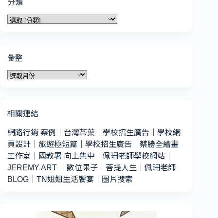
分類
分
類
彙整
彙
整
相關連結
網路行銷 案例
｜
台灣茶葉
｜
學校招生廣告
｜
學校網
頁設計
｜
旅遊極短篇
｜
學校招生廣告
｜
蔡勝全繪畫
工作室
｜
國教署 向上集中
｜
佩珊老師學校網站
｜
JEREMY ART
｜
數位果子
｜
菩提人生
｜
佩珊老師
BLOG
｜
TN姐姐生活饗宴
｜
圖片搜索