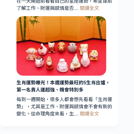
在一天開始前看看自己的星座運勢，希望提前
專
:
了解工作、財運與感情是否…
閱讀全文
家
今
解
日
析：
星
能
座
量
運
轉
勢
折
曝
期
光！
到
3
星
來，
3
生肖運勢曝光！本週運勢最旺的5生肖出爐，
座
星
第一名貴人運超強、機會特別多
財
座
運
每到一週開始，很多人都會想先看看「生肖運
運
最
勢」，尤其是工作、財運與感情會不會有新的
勢
旺、
:
變化。從命理角度來看，生…
閱讀全文
受
2
生
星
關
肖
座
注
運