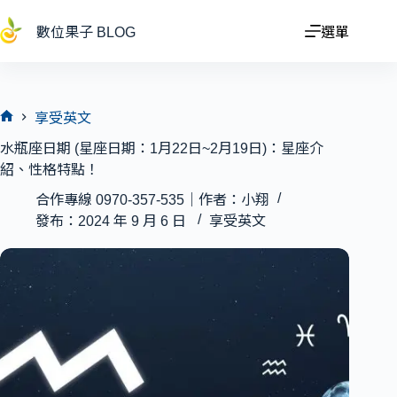
跳
至
數位果子 BLOG
選單
主
要
內
容
享受英文
首
水瓶座日期 (星座日期：1月22日~2月19日)：星座介
頁
紹、性格特點！
合作專線 0970-357-535｜作者：小翔
發布：2024 年 9 月 6 日
享受英文