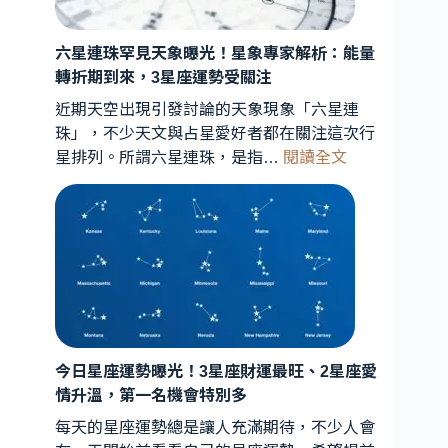
六星連珠罕見天象曝光！星象專家解析：能量
轉折期到來，3星座運勢受關注
近期天空出現引發討論的天象現象「六星連
珠」，不少天文與占星愛好者都在關注這次行
:
星排列。所謂六星連珠，是指…
閱讀全文
六
星
連
珠
罕
見
天
象
曝
今日星座運勢曝光！3星座財運最旺、2星座愛
光！
情升溫，第一名機會特別多
星
每天的星座運勢總是讓人充滿期待，不少人會
象