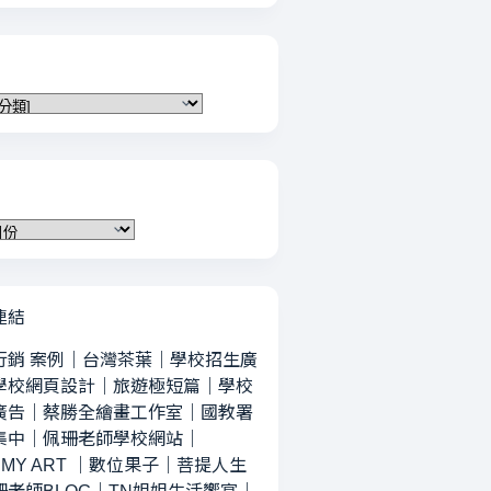
連結
行銷 案例
｜
台灣茶葉
｜
學校招生廣
學校網頁設計
｜
旅遊極短篇
｜
學校
廣告
｜
蔡勝全繪畫工作室
｜
國教署
集中
｜
佩珊老師學校網站
｜
MY ART
｜
數位果子
｜
菩提人生