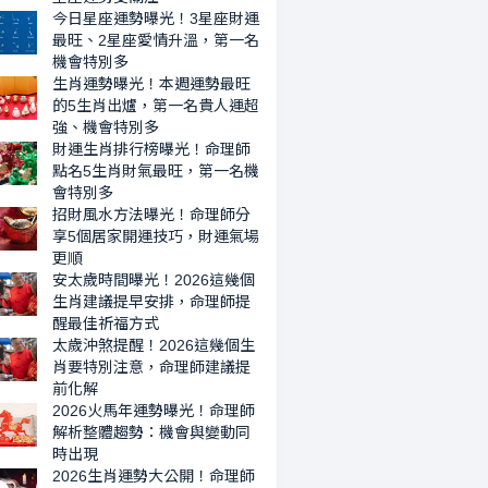
週
一
今日星座運勢曝光！3星座財運
運
名
最旺、2星座愛情升溫，第一名
勢
機會特別多
機
最
生肖運勢曝光！本週運勢最旺
會
的5生肖出爐，第一名貴人運超
旺
特
強、機會特別多
的
別
財運生肖排行榜曝光！命理師
5
多
點名5生肖財氣最旺，第一名機
生
會特別多
肖
招財風水方法曝光！命理師分
出
享5個居家開運技巧，財運氣場
爐，
更順
安太歲時間曝光！2026這幾個
第
生肖建議提早安排，命理師提
一
醒最佳祈福方式
名
太歲沖煞提醒！2026這幾個生
貴
肖要特別注意，命理師建議提
人
前化解
2026火馬年運勢曝光！命理師
運
解析整體趨勢：機會與變動同
超
時出現
強、
2026生肖運勢大公開！命理師