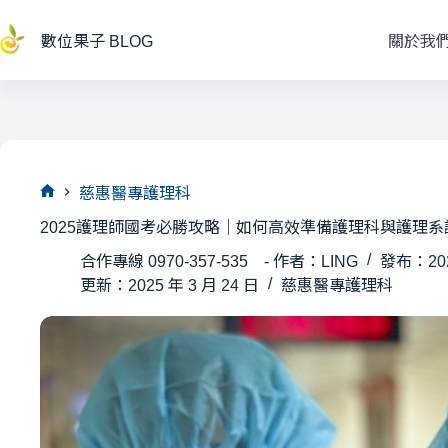
跳
至
數位果子 BLOG
關於我
主
要
內
容
慈惠醫專護理科
首
2025護理師國考必勝攻略｜如何高效準備護理科與護理
頁
合作專線 0970-357-535 - 作者：LING
發布：202
更新：2025 年 3 月 24 日
慈惠醫專護理科