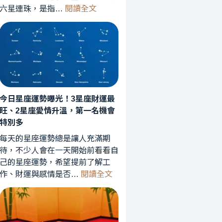
:
六星連珠，是指…
閱讀全文
六
星
連
珠
罕
見
天
今日星座運勢曝光！3星座財運最
象
旺、2星座愛情升溫，第一名機會
曝
特別多
光！
星
每天的星座運勢總是讓人充滿期
象
待，不少人會在一天開始前看看自
專
己的星座運勢，希望提前了解工
:
家
作、財運與感情是否…
閱讀全文
今
解
日
析：
星
能
座
量