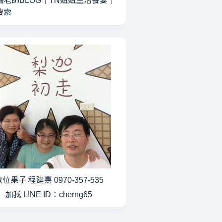
珊老師BLOG
｜
TN姐姐生活饗宴
｜
搜索
位果子 程建嘉 0970-357-535
加我 LINE ID：cherng65