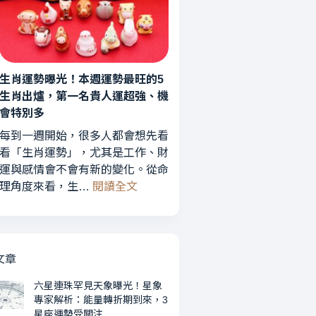
運
轉
勢
折
曝
期
光！
到
3
生肖運勢曝光！本週運勢最旺的5
來，
星
3
生肖出爐，第一名貴人運超強、機
座
星
會特別多
財
座
每到一週開始，很多人都會想先看
運
運
看「生肖運勢」，尤其是工作、財
最
勢
運與感情會不會有新的變化。從命
旺、
受
:
理角度來看，生…
閱讀全文
2
關
生
星
注
肖
座
運
愛
勢
情
文章
曝
升
光！
六星連珠罕見天象曝光！星象
溫，
專家解析：能量轉折期到來，3
本
第
星座運勢受關注