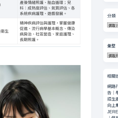
產後情緒照護、胎血循環；兒
學
科：成熟度評估、氣質評估、各
系統疾病護理、遊戲發展。
分類
精神疾病評估與護理，掌握健康
分
促進、流行病學基本概念、傳染
類
共衛生
病房治、社區營造、家庭護理、
長期照護。
彙整
彙
整
相關
網路
告
｜
招生
向上
JERE