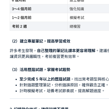
6 個月前
建立基礎
3～4 個月前
強化知識
1～2 個月前
模擬考試
考前 2 週
總複習
（2）建立專屬筆記，提高學習成效
許多考生發現，
自己整理的筆記比課本更容易理解
。建議
讓資訊更具邏輯性，考前複習更有效率。
（3）活用歷屆試題，掌握考試趨勢
至少完成 5 年以上的歷屆試題
，找出常考題型與核
針對錯題整理筆記，分析錯誤原因，確保觀念正確。
計時模擬考試，培養考試節奏感，提高解題速度。