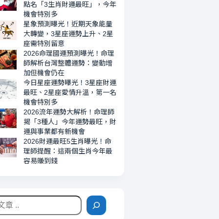
機
點名「3生肖財運最旺」，今年
會
機會特別多
星象預測曝光！近期天象能量
特
大轉變，3星座運勢上升、2星
別
座需特別留意
多
2026命理國運預測曝光！命理
師解析台灣整體運勢：變動增
加但機會仍在
今日星座運勢曝光！3星座財運
最旺、2星座愛情升溫，第一名
機會特別多
2026流年運勢大解析！命理師
揭「3種人」今年運勢最旺，財
運與事業都有新機會
2026財運最旺5生肖曝光！命
理師提醒：這兩個生肖今年最
容易賺到錢