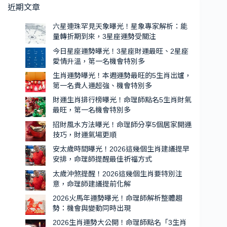
勢
近期文章
情
曝
升
光！
六星連珠罕見天象曝光！星象專家解析：能
溫，
量轉折期到來，3星座運勢受關注
本
第
週
今日星座運勢曝光！3星座財運最旺、2星座
一
愛情升溫，第一名機會特別多
運
名
勢
生肖運勢曝光！本週運勢最旺的5生肖出爐，
機
第一名貴人運超強、機會特別多
最
會
旺
財運生肖排行榜曝光！命理師點名5生肖財氣
特
的
最旺，第一名機會特別多
別
5
招財風水方法曝光！命理師分享5個居家開運
生
多
技巧，財運氣場更順
肖
安太歲時間曝光！2026這幾個生肖建議提早
出
安排，命理師提醒最佳祈福方式
爐，
太歲沖煞提醒！2026這幾個生肖要特別注
第
意，命理師建議提前化解
一
2026火馬年運勢曝光！命理師解析整體趨
名
勢：機會與變動同時出現
貴
2026生肖運勢大公開！命理師點名「3生肖