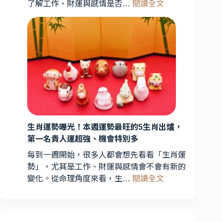
:
了解工作、財運與感情是否…
閱讀全文
家
今
解
日
析：
星
能
座
量
運
轉
勢
折
曝
期
光！
到
3
星
來，
3
生肖運勢曝光！本週運勢最旺的5生肖出爐，
座
星
第一名貴人運超強、機會特別多
財
座
運
每到一週開始，很多人都會想先看看「生肖運
運
最
勢」，尤其是工作、財運與感情會不會有新的
勢
旺、
:
變化。從命理角度來看，生…
閱讀全文
受
2
生
星
關
肖
座
注
運
愛