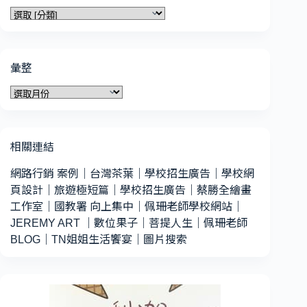
分
類
彙整
彙
整
相關連結
網路行銷 案例
｜
台灣茶葉
｜
學校招生廣告
｜
學校網
頁設計
｜
旅遊極短篇
｜
學校招生廣告
｜
蔡勝全繪畫
工作室
｜
國教署 向上集中
｜
佩珊老師學校網站
｜
JEREMY ART
｜
數位果子
｜
菩提人生
｜
佩珊老師
BLOG
｜
TN姐姐生活饗宴
｜
圖片搜索