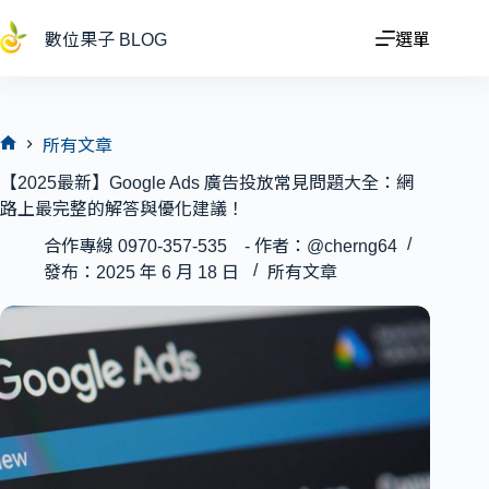
跳
至
數位果子 BLOG
選單
主
要
內
容
所有文章
首
【2025最新】Google Ads 廣告投放常見問題大全：網
頁
路上最完整的解答與優化建議！
合作專線 0970-357-535 - 作者：@cherng64
發布：2025 年 6 月 18 日
所有文章