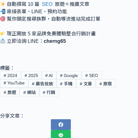
自動撰寫 10 篇
SEO
旅遊＋推廣文章
串接表單、LINE、預約功能
幫你鎖定搜尋族群，自動導流進站完成訂單
現正開放 5 家品牌免費體驗整合行銷計畫
立即洽詢 LINE：
cherng65
標籤：
#
2024
#
2025
#
AI
#
Google
#
SEO
#
YouTube
#
廣告投放
#
手機
#
文章
#
旅宿
#
旅遊
#
網站
#
行銷
分享文章：