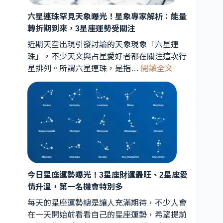
六星連珠罕見天象曝光！星象專家解析：能量
轉折期到來，3星座運勢受關注
近期天空出現引發討論的天象現象「六星連
珠」，不少天文與占星愛好者都在關注這次行
:
星排列。所謂六星連珠，是指…
閱讀全文
六
星
連
珠
罕
見
天
象
曝
今日星座運勢曝光！3星座財運最旺、2星座愛
光！
情升溫，第一名機會特別多
星
每天的星座運勢總是讓人充滿期待，不少人會
象
在一天開始前看看自己的星座運勢，希望提前
專