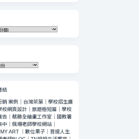
連結
行銷 案例
｜
台灣茶葉
｜
學校招生廣
學校網頁設計
｜
旅遊極短篇
｜
學校
廣告
｜
蔡勝全繪畫工作室
｜
國教署
集中
｜
佩珊老師學校網站
｜
MY ART
｜
數位果子
｜
菩提人生