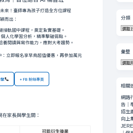
署未來！臺師專為孩子打造全方位課程
分類
脫穎而出：
分
縫接軌國中課程，奠定紮實基礎。
類
：
個人化學習分析，精準擊破弱點。
培養閱讀與寫作能力，應對大考趨勢。
彙整
中：立即報名享早鳥超值優惠，再參加萬元
彙
整
聯繫
+ FB 粉絲專頁
相關
網路
告
｜
招生
現在家長與學生間：
向上
JERE
可能衍生後果