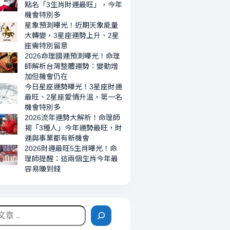
機
點名「3生肖財運最旺」，今年
會
機會特別多
星象預測曝光！近期天象能量
特
大轉變，3星座運勢上升、2星
別
座需特別留意
多
2026命理國運預測曝光！命理
師解析台灣整體運勢：變動增
加但機會仍在
今日星座運勢曝光！3星座財運
最旺、2星座愛情升溫，第一名
機會特別多
2026流年運勢大解析！命理師
揭「3種人」今年運勢最旺，財
運與事業都有新機會
2026財運最旺5生肖曝光！命
理師提醒：這兩個生肖今年最
容易賺到錢