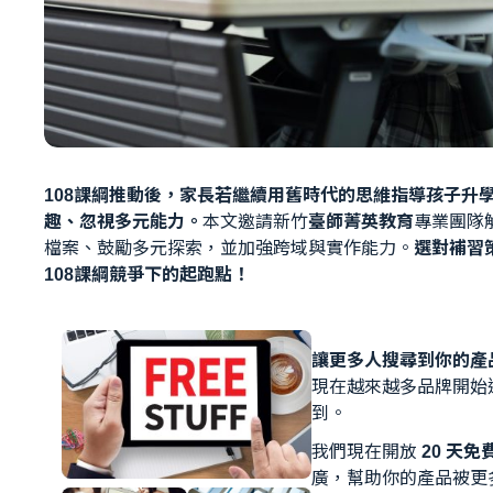
108課綱推動後，家長若繼續用舊時代的思維指導孩子升
趣、忽視多元能力。
本文邀請新竹
臺師菁英教育
專業團隊
檔案、鼓勵多元探索，並加強跨域與實作能力。
選對補習
108課綱競爭下的起跑點！
讓更多人搜尋到你的產品
現在越來越多品牌開始
到。
我們現在開放
20 天
廣，幫助你的產品被更