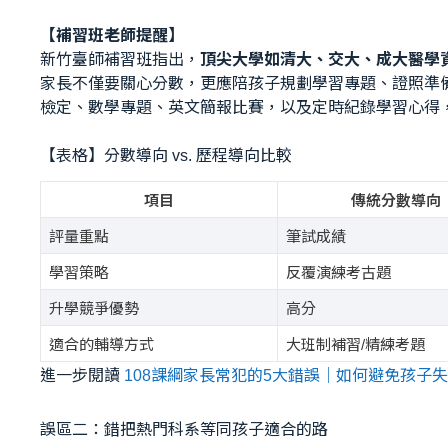
【補習班老師提醒】
新竹臺師補習班指出，
頂尖大學如清大、交大、成大醫學
家長不僅要關心分數，更應陪孩子規劃學習專題、證照準備
檢定、數學專題、英文簡報比賽，以及定時紀錄學習心得
【表格】分數導向 vs. 歷程導向比較
項目
傳統分數導向
評量重點
筆試成績
學習策略
反覆演練考古題
升學競爭優勢
高分
適合的輔導方式
大班制補習/精練考題
進一步閱讀
108課綱家長常犯的5大錯誤｜如何避免孩子
誤區二：錯把熱門科系等同孩子適合的路