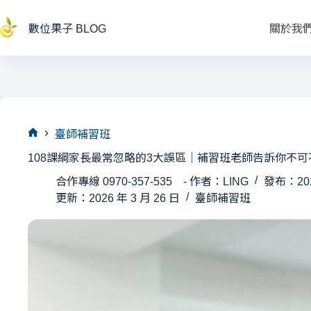
跳
至
數位果子 BLOG
關於我
主
要
內
容
臺師補習班
首
108課綱家長最常忽略的3大誤區｜補習班老師告訴你不
頁
合作專線 0970-357-535 - 作者：LING
發布：202
更新：2026 年 3 月 26 日
臺師補習班