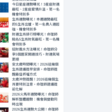
週
一
今日星座運勢曝光！3星座財運
運
名
最旺、2星座愛情升溫，第一名
勢
機會特別多
機
最
生肖運勢曝光！本週運勢最旺
會
的5生肖出爐，第一名貴人運超
旺
特
強、機會特別多
的
別
財運生肖排行榜曝光！命理師
5
多
點名5生肖財氣最旺，第一名機
生
會特別多
肖
招財風水方法曝光！命理師分
出
享5個居家開運技巧，財運氣場
爐，
更順
安太歲時間曝光！2026這幾個
第
生肖建議提早安排，命理師提
一
醒最佳祈福方式
名
太歲沖煞提醒！2026這幾個生
貴
肖要特別注意，命理師建議提
人
前化解
2026火馬年運勢曝光！命理師
運
解析整體趨勢：機會與變動同
超
時出現
強、
2026生肖運勢大公開！命理師