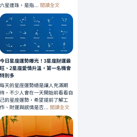
:
六星連珠，是指…
閱讀全文
六
星
連
珠
罕
見
天
今日星座運勢曝光！3星座財運最
象
旺、2星座愛情升溫，第一名機會
曝
特別多
光！
星
每天的星座運勢總是讓人充滿期
象
待，不少人會在一天開始前看看自
專
己的星座運勢，希望提前了解工
:
家
作、財運與感情是否…
閱讀全文
今
解
日
析：
星
能
座
量