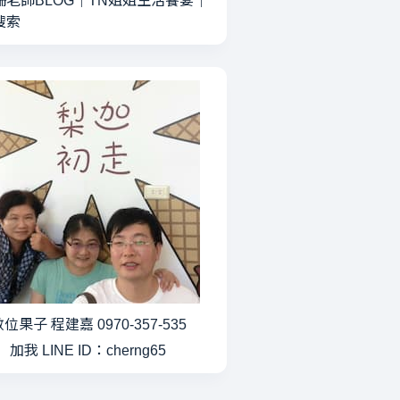
珊老師BLOG
｜
TN姐姐生活饗宴
｜
搜索
位果子 程建嘉 0970-357-535
加我 LINE ID：cherng65