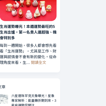
運
轉
勢
折
曝
期
光！
到
3
生肖運勢曝光！本週運勢最旺的5
來，
星
3
生肖出爐，第一名貴人運超強、機
座
星
會特別多
財
座
每到一週開始，很多人都會想先看
運
運
看「生肖運勢」，尤其是工作、財
最
勢
運與感情會不會有新的變化。從命
旺、
受
:
理角度來看，生…
閱讀全文
2
關
生
星
注
肖
座
運
愛
勢
情
文章
曝
升
光！
六星連珠罕見天象曝光！星象
溫，
專家解析：能量轉折期到來，3
本
第
星座運勢受關注