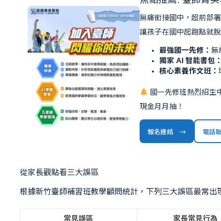
無痛銜接國中，超前部
讓孩子在國中起跑點就
最強國一先修：
無
獨家 AI 智能書包
核心素養作文班：
國一先修班熱烈招生
現金月月抽！
報名連結 →
電話
從家長觀點看三大誤區
根據新竹臺師補習班教學顧問統計，下列三大誤區最常出
常見誤區
家長常見行為