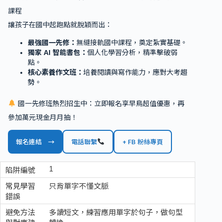
課程
讓孩子在國中起跑點就脫穎而出：
最強國一先修：
無縫接軌國中課程，奠定紮實基礎。
獨家 AI 智能書包：
個人化學習分析，精準擊破弱
點。
核心素養作文班：
培養閱讀與寫作能力，應對大考趨
勢。
國一先修班熱烈招生中：立即報名享早鳥超值優惠，再
參加萬元現金月月抽！
報名連結 →
電話聯繫
+ FB 粉絲專頁
1
只背單字不懂文脈
多讀短文，練習應用單字於句子，做句型