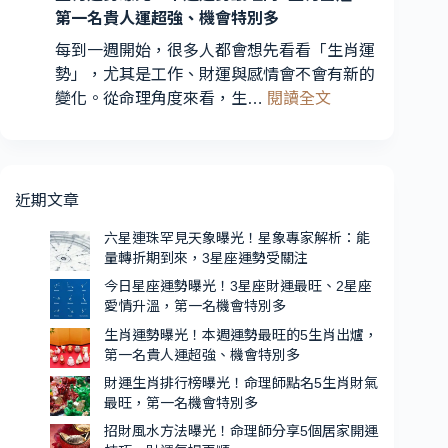
財
座
第一名貴人運超強、機會特別多
運
運
每到一週開始，很多人都會想先看看「生肖運
最
勢
勢」，尤其是工作、財運與感情會不會有新的
旺、
受
:
2
變化。從命理角度來看，生…
閱讀全文
關
生
星
注
肖
座
運
愛
勢
情
近期文章
曝
升
光！
六星連珠罕見天象曝光！星象專家解析：能
溫，
量轉折期到來，3星座運勢受關注
本
第
週
一
今日星座運勢曝光！3星座財運最旺、2星座
愛情升溫，第一名機會特別多
運
名
勢
機
生肖運勢曝光！本週運勢最旺的5生肖出爐，
第一名貴人運超強、機會特別多
最
會
旺
特
財運生肖排行榜曝光！命理師點名5生肖財氣
的
最旺，第一名機會特別多
別
5
多
招財風水方法曝光！命理師分享5個居家開運
生