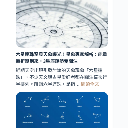
六星連珠罕見天象曝光！星象專家解析：能量
轉折期到來，3星座運勢受關注
近期天空出現引發討論的天象現象「六星連
珠」，不少天文與占星愛好者都在關注這次行
:
星排列。所謂六星連珠，是指…
閱讀全文
六
星
連
珠
罕
見