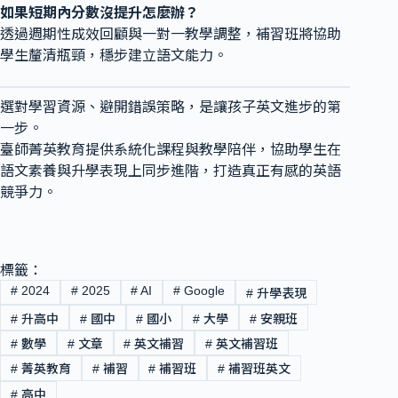
如果短期內分數沒提升怎麼辦？
透過週期性成效回顧與一對一教學調整，補習班將協助
學生釐清瓶頸，穩步建立語文能力。
選對學習資源、避開錯誤策略，是讓孩子英文進步的第
一步。
臺師菁英教育提供系統化課程與教學陪伴，協助學生在
語文素養與升學表現上同步進階，打造真正有感的英語
競爭力。
標籤：
#
2024
#
2025
#
AI
#
Google
#
升學表現
#
升高中
#
國中
#
國小
#
大學
#
安親班
#
數學
#
文章
#
英文補習
#
英文補習班
#
菁英教育
#
補習
#
補習班
#
補習班英文
#
高中