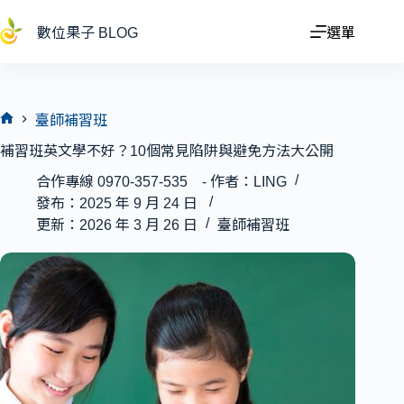
跳
至
數位果子 BLOG
選單
主
要
內
容
臺師補習班
首
補習班英文學不好？10個常見陷阱與避免方法大公開
頁
合作專線 0970-357-535 - 作者：LING
發布：2025 年 9 月 24 日
更新：2026 年 3 月 26 日
臺師補習班