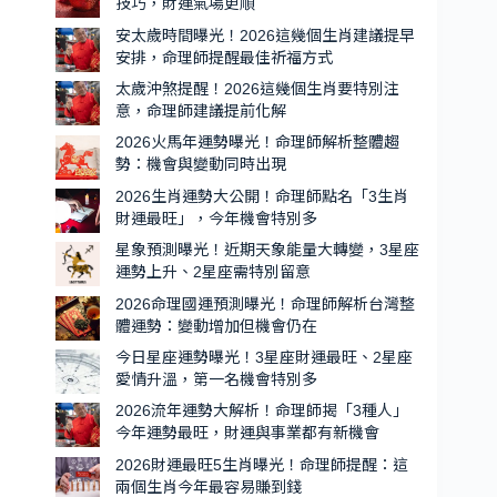
技巧，財運氣場更順
肖
安太歲時間曝光！2026這幾個生肖建議提早
出
安排，命理師提醒最佳祈福方式
爐，
太歲沖煞提醒！2026這幾個生肖要特別注
第
意，命理師建議提前化解
一
2026火馬年運勢曝光！命理師解析整體趨
名
勢：機會與變動同時出現
貴
2026生肖運勢大公開！命理師點名「3生肖
人
財運最旺」，今年機會特別多
運
星象預測曝光！近期天象能量大轉變，3星座
超
運勢上升、2星座需特別留意
強、
2026命理國運預測曝光！命理師解析台灣整
機
體運勢：變動增加但機會仍在
會
今日星座運勢曝光！3星座財運最旺、2星座
特
愛情升溫，第一名機會特別多
別
2026流年運勢大解析！命理師揭「3種人」
多
今年運勢最旺，財運與事業都有新機會
2026財運最旺5生肖曝光！命理師提醒：這
兩個生肖今年最容易賺到錢