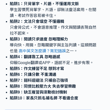
陷阱1：只背單字、片語，不懂運用文脈
學生習慣死背單字、片語，卻無法靈活套用。在閱
讀、考試作答容易被卡住。
陷阱2：文法只會填空 不懂邏輯
只會背公式，不會語意推理，作文與閱讀表現自然
拉不起來。
陷阱3：閱讀只求速度 忽略理解力
導向快、用猜，忽略關鍵字與主旨判讀。這類問題
也是
高中英文怎麼讀？常犯錯誤
之一。
陷阱4：翻譯靠工具 忽略語感
仰賴Google翻譯或APP，語感不足，進步有限。
陷阱5：作文練習不足 想到才寫
陷阱6：只講分數 不重溝通
陷阱7：弱科迴避法 只補自己強項
陷阱8：同儕比較壓力大 失去學習樂趣
陷阱9：缺乏複習與滾動檢討機制
陷阱10：家長只抓名補名師 不看適合度