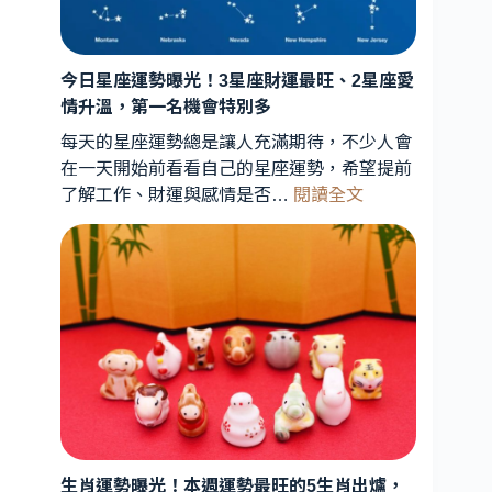
天
象
曝
今日星座運勢曝光！3星座財運最旺、2星座愛
光！
情升溫，第一名機會特別多
星
象
每天的星座運勢總是讓人充滿期待，不少人會
專
在一天開始前看看自己的星座運勢，希望提前
:
家
了解工作、財運與感情是否…
閱讀全文
今
解
日
析：
星
能
座
量
運
轉
勢
折
曝
期
光！
到
3
來，
星
3
座
星
生肖運勢曝光！本週運勢最旺的5生肖出爐，