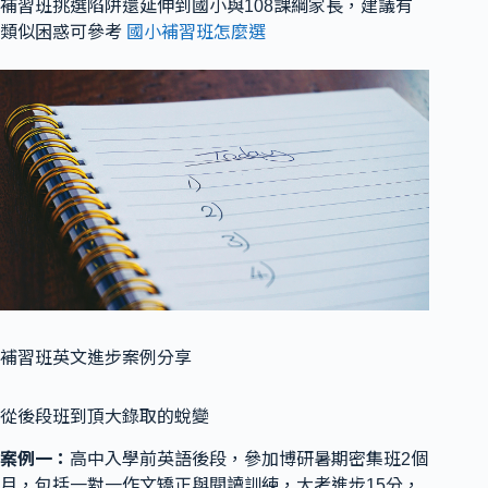
補習班挑選陷阱還延伸到國小與108課綱家長，建議有
類似困惑可參考
國小補習班怎麼選
補習班英文進步案例分享
從後段班到頂大錄取的蛻變
案例一：
高中入學前英語後段，參加博研暑期密集班2個
月，包括一對一作文矯正與閱讀訓練，大考進步15分，