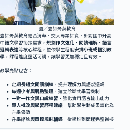
圖／臺師菁英教育
臺師菁英教育結合清華、交大專業師資，針對國中升高
中語文學習銜接需求，規劃
作文強化、閱讀理解、語言
邏輯表達
等核心課程，並依學生程度安排
小班或個別教
學
，課程進度靈活可調，讓學習更加穩定且有效。
教學亮點包含：
定期長短文閱讀訓練
，提升理解力與語感邏輯
每週小考與弱點整理
，建立診斷式學習機制
一對一作文與口說練習
，強化實用語言輸出能力
專人批改與學習歷程建議
，幫助學生將成果轉化為
升學優勢
升學諮詢與目標規劃輔導
，從學科到歷程完整銜接