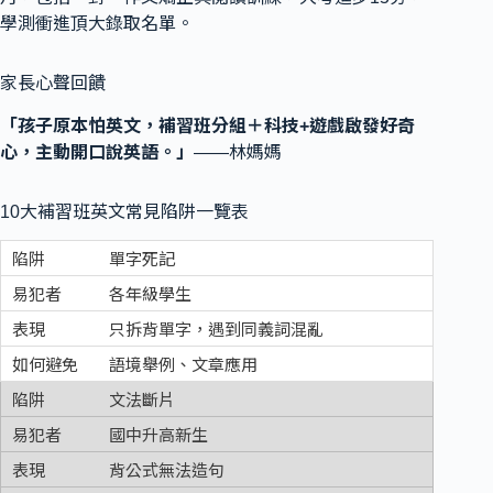
學測衝進頂大錄取名單。
家長心聲回饋
「孩子原本怕英文，補習班分組＋科技+遊戲啟發好奇
心，主動開口說英語。」
——林媽媽
10大補習班英文常見陷阱一覽表
單字死記
各年級學生
只拆背單字，遇到同義詞混亂
語境舉例、文章應用
文法斷片
國中升高新生
背公式無法造句