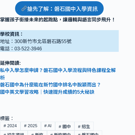
搶先了解
：
磐石國中入學資訊
掌握孩子銜接未來的起跑點，讓邏輯與語言同步飛升！
學校資訊：
地址：300新竹市北區磐石路55號
電話：03-522-3946
延伸閱讀:
私中入學怎麼申請？磐石國中入學流程與特色課程全解
析
磐石國中為什麼能在新竹國中排名中脫穎而出？
國中英文學習攻略｜快速提升成績的5大秘訣
標籤：
#
2024
#
2025
#
AI
#
國中
#
招生
#
招生資訊
#
新竹
#
新竹國中
#
磐石國中