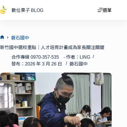
跳
至
數位果子 BLOG
選單
主
要
內
容
磐石國中
首
新竹國中選校重點｜人才培育計畫成為家長關注關鍵
頁
合作專線 0970-357-535 - 作者：LING
發布：2026 年 3 月 26 日
磐石國中