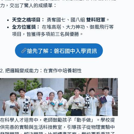
力，交出了驚人的成績單：
天空之橋項目：
勇奪國七、國八組
雙料冠軍
。
全方位獲獎：
在堆高塔、大力神功、御風飛行等
項目，皆獲得多項前三名與優勝。
搶先了解
：
磐石國中入學資訊
2. 把邏輯變成能力：在實作中培養韌性
在科學人才培育中，老師鼓勵孩子「動手做」。學校提
供完善的實驗與生活科技教室，引導孩子從物理實驗中