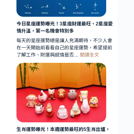
見
天
象
曝
今日星座運勢曝光！3星座財運最旺、2星座愛
光！
情升溫，第一名機會特別多
星
每天的星座運勢總是讓人充滿期待，不少人會
象
在一天開始前看看自己的星座運勢，希望提前
專
:
了解工作、財運與感情是否…
閱讀全文
家
今
解
日
析：
星
能
座
量
運
轉
勢
折
曝
期
光！
到
3
星
來，
3
生肖運勢曝光！本週運勢最旺的5生肖出爐，
座