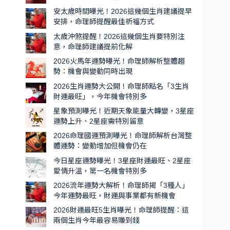
肖
安太歲時間曝光！2026這幾個生肖建議提早
出
安排，命理師提醒最佳祈福方式
爐，
太歲沖煞提醒！2026這幾個生肖要特別注
第
意，命理師建議提前化解
一
2026火馬年運勢曝光！命理師解析整體趨
名
勢：機會與變動同時出現
貴
2026生肖運勢大公開！命理師點名「3生肖
人
財運最旺」，今年機會特別多
運
星象預測曝光！近期天象能量大轉變，3星座
超
運勢上升、2星座需特別留意
強、
2026命理國運預測曝光！命理師解析台灣整
機
體運勢：變動增加但機會仍在
會
今日星座運勢曝光！3星座財運最旺、2星座
特
愛情升溫，第一名機會特別多
別
2026流年運勢大解析！命理師揭「3種人」
多
今年運勢最旺，財運與事業都有新機會
2026財運最旺5生肖曝光！命理師提醒：這
兩個生肖今年最容易賺到錢