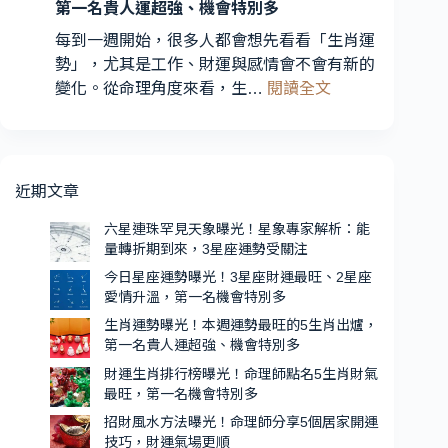
星
第一名貴人運超強、機會特別多
財
座
運
每到一週開始，很多人都會想先看看「生肖運
運
最
勢」，尤其是工作、財運與感情會不會有新的
勢
旺、
:
變化。從命理角度來看，生…
閱讀全文
受
2
生
星
關
肖
座
注
運
愛
勢
近期文章
情
曝
升
光！
六星連珠罕見天象曝光！星象專家解析：能
溫，
量轉折期到來，3星座運勢受關注
本
第
週
今日星座運勢曝光！3星座財運最旺、2星座
一
愛情升溫，第一名機會特別多
運
名
勢
生肖運勢曝光！本週運勢最旺的5生肖出爐，
機
第一名貴人運超強、機會特別多
最
會
旺
財運生肖排行榜曝光！命理師點名5生肖財氣
特
的
最旺，第一名機會特別多
別
5
招財風水方法曝光！命理師分享5個居家開運
生
多
技巧，財運氣場更順