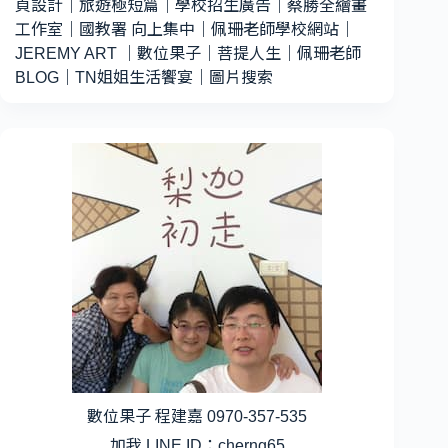
頁設計
｜
旅遊極短篇
｜
學校招生廣告
｜
蔡勝全繪畫
工作室
｜
國教署 向上集中
｜
佩珊老師學校網站
｜
JEREMY ART
｜
數位果子
｜
菩提人生
｜
佩珊老師
BLOG
｜
TN姐姐生活饗宴
｜
圖片搜索
數位果子 程建嘉 0970-357-535
加我 LINE ID：cherng65