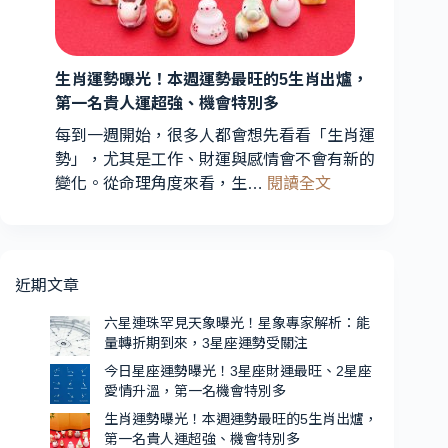
期
光！
到
3
星
來，
3
生肖運勢曝光！本週運勢最旺的5生肖出爐，
座
星
第一名貴人運超強、機會特別多
財
座
運
每到一週開始，很多人都會想先看看「生肖運
運
最
勢」，尤其是工作、財運與感情會不會有新的
勢
旺、
:
變化。從命理角度來看，生…
閱讀全文
受
2
生
星
關
肖
座
注
運
愛
勢
近期文章
情
曝
升
光！
六星連珠罕見天象曝光！星象專家解析：能
溫，
量轉折期到來，3星座運勢受關注
本
第
週
今日星座運勢曝光！3星座財運最旺、2星座
一
愛情升溫，第一名機會特別多
運
名
勢
生肖運勢曝光！本週運勢最旺的5生肖出爐，
機
第一名貴人運超強、機會特別多
最