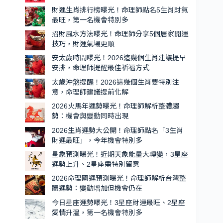
會
旺
財運生肖排行榜曝光！命理師點名5生肖財氣
特
的
最旺，第一名機會特別多
別
5
招財風水方法曝光！命理師分享5個居家開運
生
多
技巧，財運氣場更順
肖
安太歲時間曝光！2026這幾個生肖建議提早
出
安排，命理師提醒最佳祈福方式
爐，
太歲沖煞提醒！2026這幾個生肖要特別注
第
意，命理師建議提前化解
一
2026火馬年運勢曝光！命理師解析整體趨
名
勢：機會與變動同時出現
貴
2026生肖運勢大公開！命理師點名「3生肖
人
財運最旺」，今年機會特別多
運
星象預測曝光！近期天象能量大轉變，3星座
超
運勢上升、2星座需特別留意
強、
2026命理國運預測曝光！命理師解析台灣整
機
體運勢：變動增加但機會仍在
會
今日星座運勢曝光！3星座財運最旺、2星座
特
愛情升溫，第一名機會特別多
別