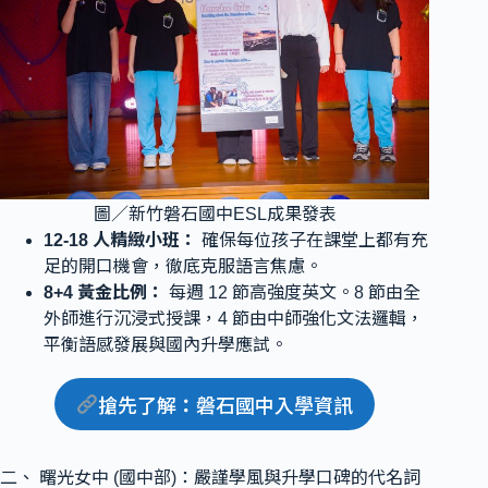
圖／新竹磐石國中ESL成果發表
12-18 人精緻小班：
確保每位孩子在課堂上都有充
足的開口機會，徹底克服語言焦慮。
8+4 黃金比例：
每週 12 節高強度英文。8 節由全
外師進行沉浸式授課，4 節由中師強化文法邏輯，
平衡語感發展與國內升學應試。
搶先了解
：
磐石國中入學資訊
二、 曙光女中 (國中部)：嚴謹學風與升學口碑的代名詞