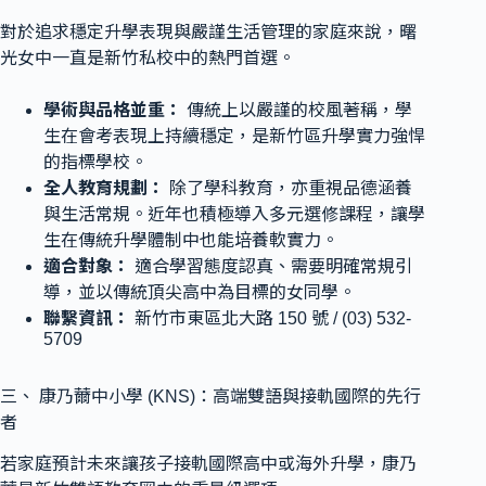
對於追求穩定升學表現與嚴謹生活管理的家庭來說，曙
光女中一直是新竹私校中的熱門首選。
學術與品格並重：
傳統上以嚴謹的校風著稱，學
生在會考表現上持續穩定，是新竹區升學實力強悍
的指標學校。
全人教育規劃：
除了學科教育，亦重視品德涵養
與生活常規。近年也積極導入多元選修課程，讓學
生在傳統升學體制中也能培養軟實力。
適合對象：
適合學習態度認真、需要明確常規引
導，並以傳統頂尖高中為目標的女同學。
聯繫資訊：
新竹市東區北大路 150 號 / (03) 532-
5709
三、 康乃薾中小學 (KNS)：高端雙語與接軌國際的先行
者
若家庭預計未來讓孩子接軌國際高中或海外升學，康乃