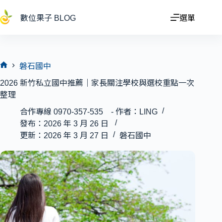
跳
至
數位果子 BLOG
選單
主
要
內
容
磐石國中
首
2026 新竹私立國中推薦｜家長關注學校與選校重點一次
頁
整理
合作專線 0970-357-535 - 作者：LING
發布：2026 年 3 月 26 日
更新：2026 年 3 月 27 日
磐石國中