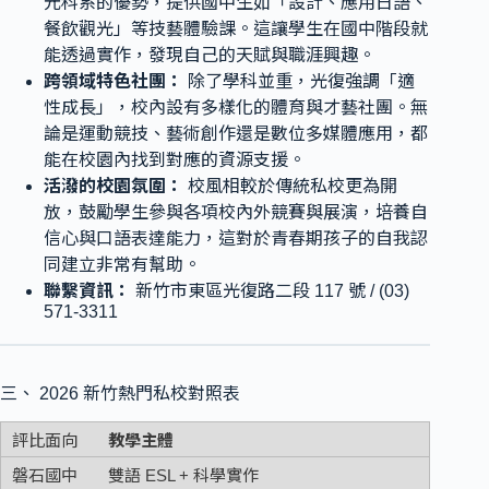
元科系的優勢，提供國中生如「設計、應用日語、
餐飲觀光」等技藝體驗課。這讓學生在國中階段就
能透過實作，發現自己的天賦與職涯興趣。
跨領域特色社團：
除了學科並重，光復強調「適
性成長」，校內設有多樣化的體育與才藝社團。無
論是運動競技、藝術創作還是數位多媒體應用，都
能在校園內找到對應的資源支援。
活潑的校園氛圍：
校風相較於傳統私校更為開
放，鼓勵學生參與各項校內外競賽與展演，培養自
信心與口語表達能力，這對於青春期孩子的自我認
同建立非常有幫助。
聯繫資訊：
新竹市東區光復路二段 117 號 / (03)
571-3311
三、 2026 新竹熱門私校對照表
教學主體
雙語 ESL + 科學實作