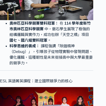
奧林匹亞科學競賽雙料冠軍：
在
114 學年度新竹
市奧林匹亞科學競賽
中，磐石學生展現了極強的
結構邏輯與實作力，成功包辦「天空之橋」項目
國七、國八組雙料冠軍
。
科學思維的養成：
課程強調「除錯精神
（Debug）」，引導孩子從物理實驗中發現問題、
優化邏輯，這種韌性是未來銜接高中與大學最重要
的競爭力。
ESL 英語菁英課程：建立國際競爭力的核心