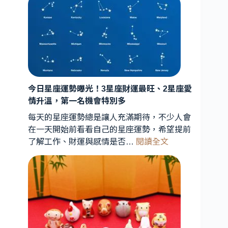
星
連
珠
罕
見
天
象
曝
今日星座運勢曝光！3星座財運最旺、2星座愛
光！
情升溫，第一名機會特別多
星
每天的星座運勢總是讓人充滿期待，不少人會
象
在一天開始前看看自己的星座運勢，希望提前
專
:
了解工作、財運與感情是否…
閱讀全文
家
今
解
日
析：
星
能
座
量
運
轉
勢
折
曝