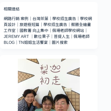
相關連結
網路行銷 案例
｜
台灣茶葉
｜
學校招生廣告
｜
學校網
頁設計
｜
旅遊極短篇
｜
學校招生廣告
｜
蔡勝全繪畫
工作室
｜
國教署 向上集中
｜
佩珊老師學校網站
｜
JEREMY ART
｜
數位果子
｜
菩提人生
｜
佩珊老師
BLOG
｜
TN姐姐生活饗宴
｜
圖片搜索