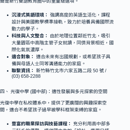
薾是新竹雙語教育圈中的重量級選項。
沉浸式英語環境：
強調高度的英語生活化，課程
設計與美國教學標準接軌，致力於培養具備國際流
動力的學子。
科技與人文整合：
由於地理位置鄰近竹北，吸引
大量園區中高階主管子女就讀，同儕背景相近，國
際化氣氛濃厚。
適合對象：
適合未來有出國規劃，或希望孩子具
備與母語人士同等溝通能力的家庭。
聯繫資訊：
新竹縣竹北市六家五路二段 50 號 /
(03) 658-2288
四、 光復中學 (國中部)：適性發展與多元探索的空間
光復中學在私校體系中，提供了更廣闊的興趣探索空
間，適合不希望孩子過早被學科框架束縛的家庭。
豐富的職業探訪與技藝課程：
充分利用高中部多