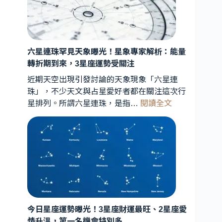
六星連珠罕見天象曝光！星象專家解析：能量
轉折期到來，3星座運勢受關注
近期天空出現引發討論的天象現象「六星連
珠」，不少天文與占星愛好者都在關注這次行
:
星排列。所謂六星連珠，是指…
閱讀全文
六
星
連
珠
罕
見
天
象
曝
今日星座運勢曝光！3星座財運最旺、2星座愛
光！
情升溫，第一名機會特別多