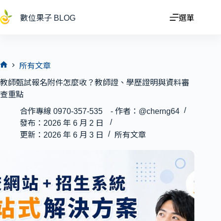
跳
至
數位果子 BLOG
選單
主
要
內
容
所有文章
首
教師甄試報名附件怎麼收？教師證、學歷證明與資料審
頁
查重點
合作專線 0970-357-535 - 作者：@cherng64
發布：2026 年 6 月 2 日
更新：2026 年 6 月 3 日
所有文章