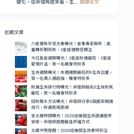
:
2
變化。從命理角度來看，生…
閱讀全文
關
生
星
注
肖
座
運
愛
勢
情
近期文章
曝
升
光！
六星連珠罕見天象曝光！星象專家解析：能
溫，
量轉折期到來，3星座運勢受關注
本
第
週
一
今日星座運勢曝光！3星座財運最旺、2星座
愛情升溫，第一名機會特別多
運
名
勢
機
生肖運勢曝光！本週運勢最旺的5生肖出爐，
第一名貴人運超強、機會特別多
最
會
旺
特
財運生肖排行榜曝光！命理師點名5生肖財氣
的
最旺，第一名機會特別多
別
5
多
招財風水方法曝光！命理師分享5個居家開運
生
技巧，財運氣場更順
肖
安太歲時間曝光！2026這幾個生肖建議提早
出
安排，命理師提醒最佳祈福方式
爐，
太歲沖煞提醒！2026這幾個生肖要特別注