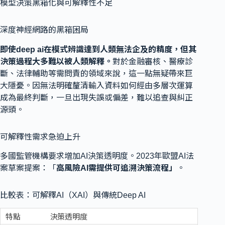
模型決策黑箱化與可解釋性不足
深度神經網路的黑箱困局
即使deep ai在模式辨識達到人類無法企及的精度，但其
決策過程大多難以被人類解釋。
對於金融審核、醫療診
斷、法律輔助等需問責的領域來說，這一點無疑帶來巨
大隱憂。因無法明確釐清輸入資料如何經由多層次運算
成為最終判斷，一旦出現失誤或偏差，難以追查與糾正
源頭。
可解釋性需求急迫上升
多國監管機構要求增加AI決策透明度。2023年歐盟AI法
案草案提案：「
高風險AI需提供可追溯決策流程」
。
比較表：可解釋AI（XAI）與傳統Deep AI
決策透明度