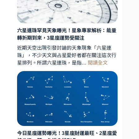
六星連珠罕見天象曝光！星象專家解析：能量
轉折期到來，3星座運勢受關注
近期天空出現引發討論的天象現象「六星連
珠」，不少天文與占星愛好者都在關注這次行
:
星排列。所謂六星連珠，是指…
閱讀全文
六
星
連
珠
罕
見
天
象
曝
今日星座運勢曝光！3星座財運最旺、2星座愛
光！