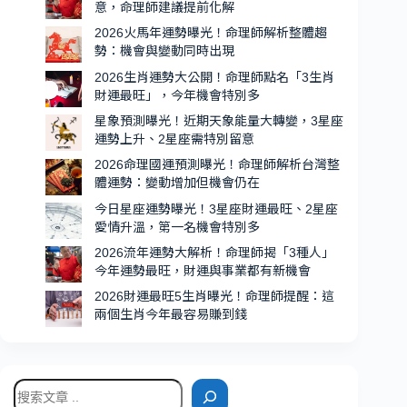
第
意，命理師建議提前化解
一
2026火馬年運勢曝光！命理師解析整體趨
名
勢：機會與變動同時出現
貴
2026生肖運勢大公開！命理師點名「3生肖
人
財運最旺」，今年機會特別多
運
星象預測曝光！近期天象能量大轉變，3星座
超
運勢上升、2星座需特別留意
強、
2026命理國運預測曝光！命理師解析台灣整
機
體運勢：變動增加但機會仍在
會
今日星座運勢曝光！3星座財運最旺、2星座
特
愛情升溫，第一名機會特別多
別
2026流年運勢大解析！命理師揭「3種人」
多
今年運勢最旺，財運與事業都有新機會
2026財運最旺5生肖曝光！命理師提醒：這
兩個生肖今年最容易賺到錢
搜
尋