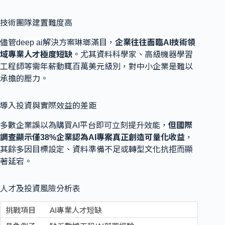
技術團隊建置難度高
儘管deep ai解決方案琳瑯滿目，
企業往往面臨AI技術領
域專業人才極度短缺
。尤其資料科學家、高級機器學習
工程師等需年薪動輒百萬美元級別，對中小企業是難以
承擔的壓力。
導入投資與實際效益的差距
多數企業誤以為購買AI平台即可立刻提升效能，
但國際
調查顯示僅38%企業認為AI專案真正創造可量化收益
，
其餘多因目標設定、資料準備不足或轉型文化抗拒而顯
著延宕。
人才及投資風險分析表
AI專業人才短缺