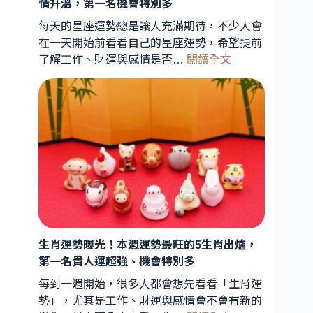
情升溫，第一名機會特別多
星
象
每天的星座運勢總是讓人充滿期待，不少人會
專
在一天開始前看看自己的星座運勢，希望提前
:
家
了解工作、財運與感情是否…
閱讀全文
今
解
日
析：
星
能
座
量
運
轉
勢
折
曝
期
光！
到
3
來，
星
3
座
星
生肖運勢曝光！本週運勢最旺的5生肖出爐，
財
座
第一名貴人運超強、機會特別多
運
運
每到一週開始，很多人都會想先看看「生肖運
最
勢
勢」，尤其是工作、財運與感情會不會有新的
旺、
受