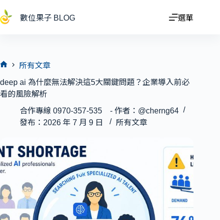
跳
至
數位果子 BLOG
選單
主
要
內
容
所有文章
首
deep ai 為什麼無法解決這5大關鍵問題？企業導入前必
頁
看的風險解析
合作專線 0970-357-535 - 作者：@cherng64
發布：2026 年 7 月 9 日
所有文章