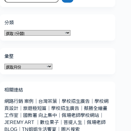
分類
分
類
彙整
彙
整
相關連結
網路行銷 案例
｜
台灣茶葉
｜
學校招生廣告
｜
學校網
頁設計
｜
旅遊極短篇
｜
學校招生廣告
｜
蔡勝全繪畫
工作室
｜
國教署 向上集中
｜
佩珊老師學校網站
｜
JEREMY ART
｜
數位果子
｜
菩提人生
｜
佩珊老師
BLOG
｜
TN姐姐生活饗宴
｜
圖片搜索