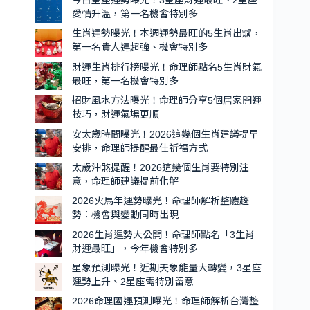
今日星座運勢曝光！3星座財運最旺、2星座
一
愛情升溫，第一名機會特別多
運
名
勢
生肖運勢曝光！本週運勢最旺的5生肖出爐，
機
第一名貴人運超強、機會特別多
最
會
旺
財運生肖排行榜曝光！命理師點名5生肖財氣
特
的
最旺，第一名機會特別多
別
5
招財風水方法曝光！命理師分享5個居家開運
生
多
技巧，財運氣場更順
肖
安太歲時間曝光！2026這幾個生肖建議提早
出
安排，命理師提醒最佳祈福方式
爐，
太歲沖煞提醒！2026這幾個生肖要特別注
第
意，命理師建議提前化解
一
2026火馬年運勢曝光！命理師解析整體趨
名
勢：機會與變動同時出現
貴
2026生肖運勢大公開！命理師點名「3生肖
人
財運最旺」，今年機會特別多
運
星象預測曝光！近期天象能量大轉變，3星座
超
運勢上升、2星座需特別留意
強、
2026命理國運預測曝光！命理師解析台灣整
機