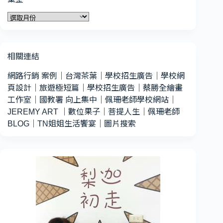
彙
整
相關連結
網路行銷 案例
｜
台灣茶葉
｜
學校招生廣告
｜
學校網
頁設計
｜
旅遊極短篇
｜
學校招生廣告
｜
蔡勝全繪畫
工作室
｜
國教署 向上集中
｜
佩珊老師學校網站
｜
JEREMY ART
｜
數位果子
｜
菩提人生
｜
佩珊老師
BLOG
｜
TN姐姐生活饗宴
｜
圖片搜索