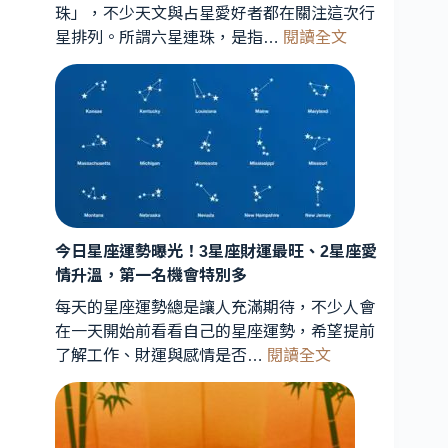
珠」，不少天文與占星愛好者都在關注這次行
:
星排列。所謂六星連珠，是指…
閱讀全文
六
星
連
珠
罕
見
天
象
曝
今日星座運勢曝光！3星座財運最旺、2星座愛
光！
情升溫，第一名機會特別多
星
每天的星座運勢總是讓人充滿期待，不少人會
象
在一天開始前看看自己的星座運勢，希望提前
專
:
了解工作、財運與感情是否…
閱讀全文
家
今
解
日
析：
星
能
座