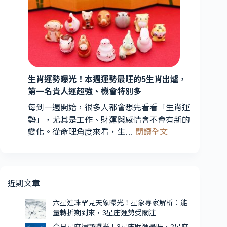
量
運
轉
勢
折
曝
期
光！
到
3
星
來，
3
生肖運勢曝光！本週運勢最旺的5生肖出爐，
座
星
第一名貴人運超強、機會特別多
財
座
運
每到一週開始，很多人都會想先看看「生肖運
運
最
勢」，尤其是工作、財運與感情會不會有新的
勢
旺、
:
變化。從命理角度來看，生…
閱讀全文
受
2
生
星
關
肖
座
注
運
愛
勢
近期文章
情
曝
升
光！
六星連珠罕見天象曝光！星象專家解析：能
溫，
量轉折期到來，3星座運勢受關注
本
第
週