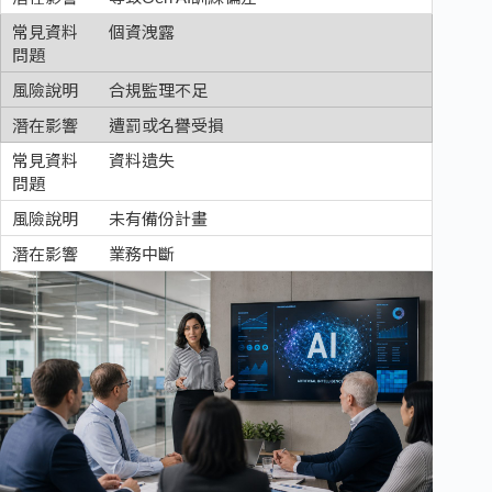
個資洩露
合規監理不足
遭罰或名譽受損
資料遺失
未有備份計畫
業務中斷