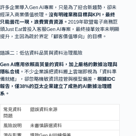
許多企業導入Gen AI專案，只是為了迎合新趨勢，卻未
經深入商業價值梳理。
沒有明確業務目標與KPI，最終
只能曇花一現，浪費寶貴資源。
2019年歐盟電子商務巨
頭Just Eat曾投入客服Gen AI專案，最終接單效率未明顯
提升，主因為疏於界定「顧客價值導向」的目標。
錯誤二：低估資料品質與資料治理風險
Gen AI應用依賴高質量的資料，加上嚴格的數據治理與
隱私合規
。不少企業誤把資料搬上雲端即視為「資料準
備就緒」，卻忽略機敏資訊控管與模型偏差。
根據IDC
報告，僅38%的亞太企業建立了成熟的AI數據治理體
系。
錯誤資料來源
未審慎篩選資料
導致Gen AI訓練偏差