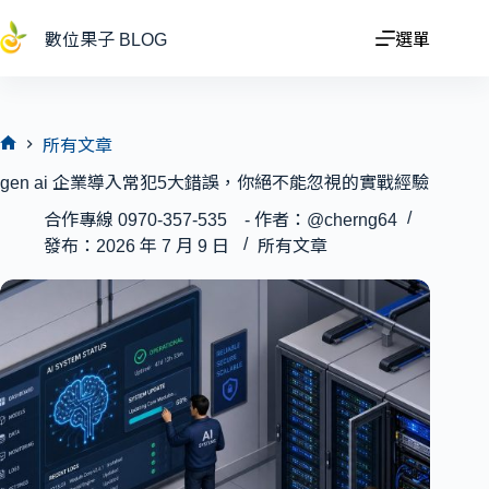
跳
至
數位果子 BLOG
選單
主
要
內
容
所有文章
首
gen ai 企業導入常犯5大錯誤，你絕不能忽視的實戰經驗
頁
合作專線 0970-357-535 - 作者：@cherng64
發布：2026 年 7 月 9 日
所有文章