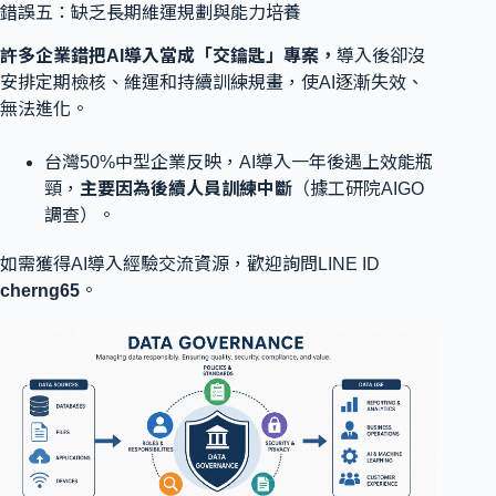
錯誤五：缺乏長期維運規劃與能力培養
許多企業錯把AI導入當成「交鑰匙」專案，
導入後卻沒
安排定期檢核、維運和持續訓練規畫，使AI逐漸失效、
無法進化。
台灣50%中型企業反映，AI導入一年後遇上效能瓶
頸，
主要因為後續人員訓練中斷
（據工研院AIGO
調查）。
如需獲得AI導入經驗交流資源，歡迎詢問LINE ID
cherng65
。