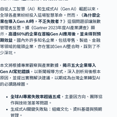
自從人工智慧（AI）和生成式AI（Gen AI）崛起以來，
全球各產業紛紛投入這場智慧革命。然而，《
為什麼企
業在導入Gen AI時，不乏失敗者？
》這個問題卻讓無數
管理者反思。據《Gartner 2023年度AI產業調查》顯
示，
高達60%的企業在首輪Gen AI應用後，並未得到預
期效益
。國內外許多知名企業，包括零售、製造、金融
等領域的龍頭企業，亦在嘗試Gen AI整合時，踩到了不
少深坑。
本文將根據專業觀察與產業數據，
揭示五大企業導入
Gen AI常犯錯誤
，以新聞報導方式，深入剖析背後根本
原因，並提出實務解決建議，以期成為台灣企業轉型AI
的必讀路線圖。
全球AI專案失敗率超過五成
，主要因方向、團隊協
作與技術落差等問題。
生成式AI關鍵失敗點：組織文化、資料基礎與預期
管理。