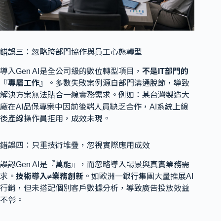
錯誤三：忽略跨部門協作與員工心態轉型
導入Gen AI是全公司級的數位轉型項目，
不是IT部門的
『專屬工作』
。多數失敗案例源自部門溝通脫節，導致
解決方案無法貼合一線實務需求。例如：某台灣製造大
廠在AI品保專案中因前後端人員缺乏合作，AI系統上線
後產線操作員拒用，成效未現。
錯誤四：只重技術堆疊，忽視實際應用成效
誤認Gen AI是『萬能』，而忽略導入場景與真實業務需
求。
技術導入≠業務創新
。如歐洲一銀行集團大量推展AI
行銷，但未搭配個別客戶數據分析，導致廣告投放效益
不彰。