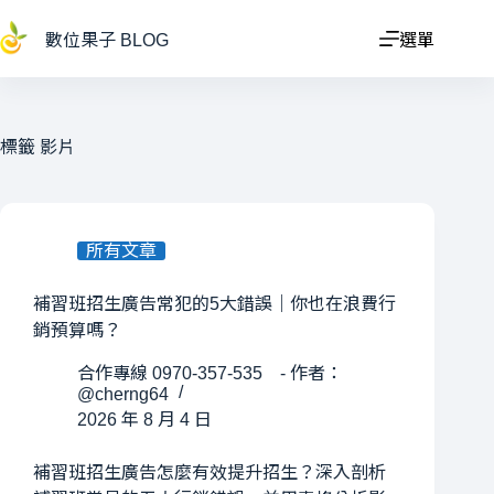
跳
至
數位果子 BLOG
選單
主
要
內
容
標籤
影片
所有文章
補習班招生廣告常犯的5大錯誤｜你也在浪費行
銷預算嗎？
合作專線 0970-357-535 - 作者：
@cherng64
2026 年 8 月 4 日
補習班招生廣告怎麼有效提升招生？深入剖析