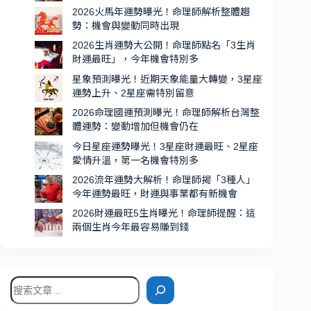
一
2026火馬年運勢曝光！命理師解析整體趨
名
勢：機會與變動同時出現
貴
2026生肖運勢大公開！命理師點名「3生肖
人
財運最旺」，今年機會特別多
運
星象預測曝光！近期天象能量大轉變，3星座
超
運勢上升、2星座需特別留意
強、
2026命理國運預測曝光！命理師解析台灣整
機
體運勢：變動增加但機會仍在
會
今日星座運勢曝光！3星座財運最旺、2星座
特
愛情升溫，第一名機會特別多
別
2026流年運勢大解析！命理師揭「3種人」
多
今年運勢最旺，財運與事業都有新機會
2026財運最旺5生肖曝光！命理師提醒：這
兩個生肖今年最容易賺到錢
搜
尋