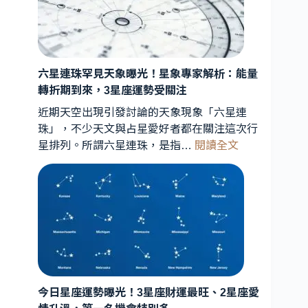
六星連珠罕見天象曝光！星象專家解析：能量
轉折期到來，3星座運勢受關注
近期天空出現引發討論的天象現象「六星連
珠」，不少天文與占星愛好者都在關注這次行
:
星排列。所謂六星連珠，是指…
閱讀全文
六
星
連
珠
罕
見
天
象
曝
今日星座運勢曝光！3星座財運最旺、2星座愛
光！