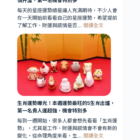
情升溫，第一名機會特別多
星
每天的星座運勢總是讓人充滿期待，不少人會
象
在一天開始前看看自己的星座運勢，希望提前
專
:
了解工作、財運與感情是否…
閱讀全文
家
今
解
日
析：
星
能
座
量
運
轉
勢
折
曝
期
光！
到
3
星
來，
3
生肖運勢曝光！本週運勢最旺的5生肖出爐，
座
星
第一名貴人運超強、機會特別多
財
座
運
每到一週開始，很多人都會想先看看「生肖運
運
最
勢」，尤其是工作、財運與感情會不會有新的
勢
旺、
:
變化。從命理角度來看，生…
閱讀全文
受
2