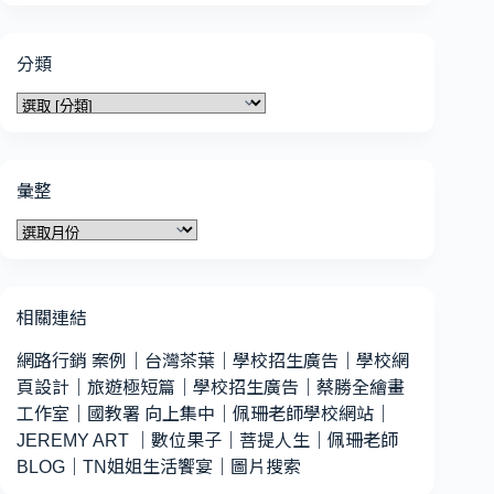
分類
分
類
彙整
彙
整
相關連結
網路行銷 案例
｜
台灣茶葉
｜
學校招生廣告
｜
學校網
頁設計
｜
旅遊極短篇
｜
學校招生廣告
｜
蔡勝全繪畫
工作室
｜
國教署 向上集中
｜
佩珊老師學校網站
｜
JEREMY ART
｜
數位果子
｜
菩提人生
｜
佩珊老師
BLOG
｜
TN姐姐生活饗宴
｜
圖片搜索