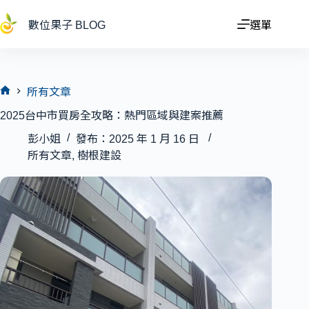
跳
至
數位果子 BLOG
選單
主
要
內
容
所有文章
首
2025台中市買房全攻略：熱門區域與建案推薦
頁
彭小姐
發布：2025 年 1 月 16 日
所有文章
,
樹根建設