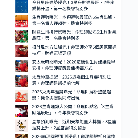
週
今日星座運勢曝光！3星座財運最旺、2星座
一
愛情升溫，第一名機會特別多
運
名
勢
生肖運勢曝光！本週運勢最旺的5生肖出爐，
機
第一名貴人運超強、機會特別多
最
會
旺
財運生肖排行榜曝光！命理師點名5生肖財氣
特
的
最旺，第一名機會特別多
別
5
招財風水方法曝光！命理師分享5個居家開運
生
多
技巧，財運氣場更順
肖
安太歲時間曝光！2026這幾個生肖建議提早
出
安排，命理師提醒最佳祈福方式
爐，
太歲沖煞提醒！2026這幾個生肖要特別注
第
意，命理師建議提前化解
一
2026火馬年運勢曝光！命理師解析整體趨
名
勢：機會與變動同時出現
貴
2026生肖運勢大公開！命理師點名「3生肖
人
財運最旺」，今年機會特別多
運
星象預測曝光！近期天象能量大轉變，3星座
超
運勢上升、2星座需特別留意
強、
2026命理國運預測曝光！命理師解析台灣整