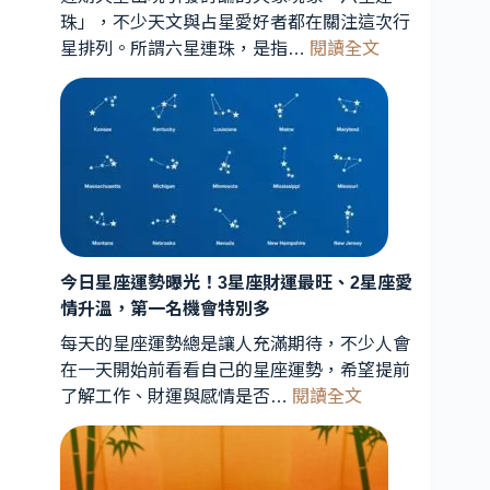
珠」，不少天文與占星愛好者都在關注這次行
:
星排列。所謂六星連珠，是指…
閱讀全文
六
星
連
珠
罕
見
天
象
曝
今日星座運勢曝光！3星座財運最旺、2星座愛
光！
情升溫，第一名機會特別多
星
每天的星座運勢總是讓人充滿期待，不少人會
象
在一天開始前看看自己的星座運勢，希望提前
專
:
了解工作、財運與感情是否…
閱讀全文
家
今
解
日
析：
星
能