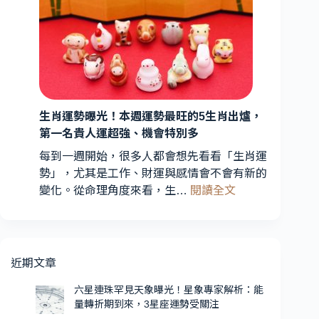
座
量
運
轉
勢
折
曝
期
光！
到
3
星
來，
3
生肖運勢曝光！本週運勢最旺的5生肖出爐，
座
星
第一名貴人運超強、機會特別多
財
座
運
每到一週開始，很多人都會想先看看「生肖運
運
最
勢」，尤其是工作、財運與感情會不會有新的
勢
旺、
:
變化。從命理角度來看，生…
閱讀全文
受
2
生
星
關
肖
座
注
運
愛
勢
近期文章
情
曝
升
光！
六星連珠罕見天象曝光！星象專家解析：能
溫，
量轉折期到來，3星座運勢受關注
本
第