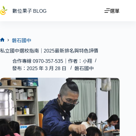
跳
至
數位果子 BLOG
選單
主
要
內
容
磐石國中
首
私立國中選校指南｜2025最新排名與特色評價
頁
合作專線 0970-357-535｜作者：小翔
發布：2025 年 3 月 28 日
磐石國中