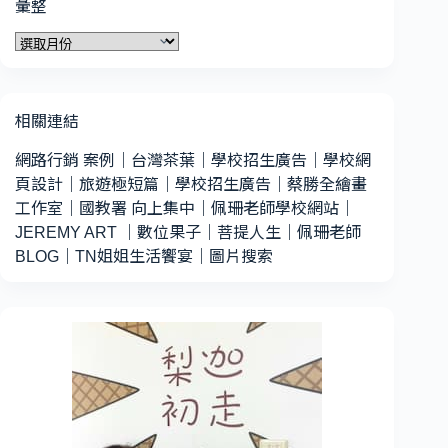
彙整
彙
整
相關連結
網路行銷 案例
｜
台灣茶葉
｜
學校招生廣告
｜
學校網
頁設計
｜
旅遊極短篇
｜
學校招生廣告
｜
蔡勝全繪畫
工作室
｜
國教署 向上集中
｜
佩珊老師學校網站
｜
JEREMY ART
｜
數位果子
｜
菩提人生
｜
佩珊老師
BLOG
｜
TN姐姐生活饗宴
｜
圖片搜索