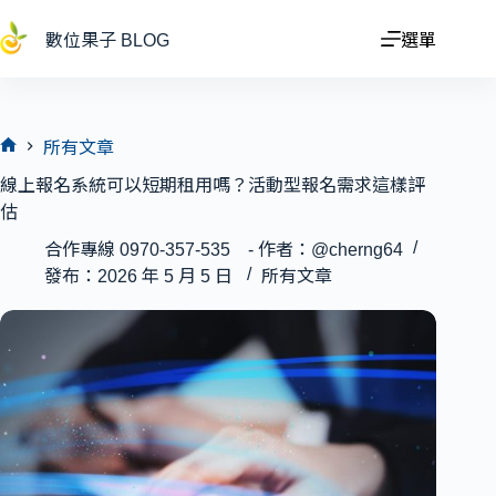
跳
至
數位果子 BLOG
選單
主
要
內
容
所有文章
首
線上報名系統可以短期租用嗎？活動型報名需求這樣評
頁
估
合作專線 0970-357-535 - 作者：@cherng64
發布：2026 年 5 月 5 日
所有文章